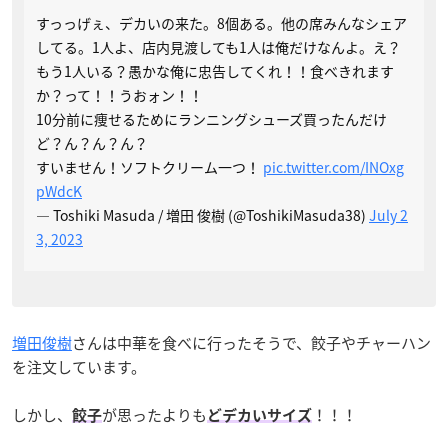
すっっげぇ、デカいの来た。8個ある。他の席みんなシェア
してる。1人よ、店内見渡しても1人は俺だけなんよ。え？
もう1人いる？愚かな俺に忠告してくれ！！食べきれます
か？って！！うおォン！！
10分前に痩せるためにランニングシューズ買ったんだけ
ど？ん？ん？ん？
すいません！ソフトクリーム一つ！
pic.twitter.com/INOxg
pWdcK
— Toshiki Masuda / 増田 俊樹 (@ToshikiMasuda38)
July 2
3, 2023
増田俊樹
さんは中華を食べに行ったそうで、餃子やチャーハン
を注文しています。
しかし、
が思ったよりも
！！！
餃子
どデカいサイズ