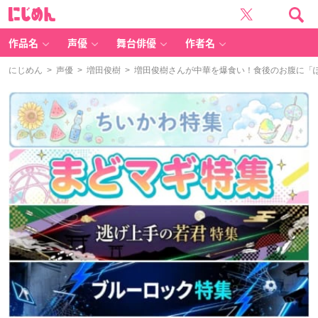
に
じ
め
ん
作品名
声優
舞台俳優
作者名
にじめん
>
声優
>
増田俊樹
> 増田俊樹さんが中華を爆食い！食後のお腹に「