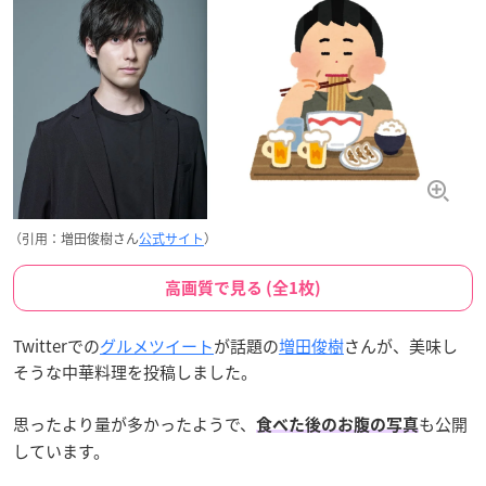
（引用：増田俊樹さん
公式サイト
）
高画質で見る (全1枚)
Twitterでの
グルメツイート
が話題の
増田俊樹
さんが、美味し
そうな中華料理を投稿しました。
思ったより量が多かったようで、
も公開
食べた後のお腹の写真
しています。