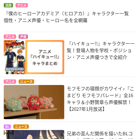
話題
アニメ
『僕のヒーローアカデミア（ヒロアカ）』キャラクター一覧
個性・アニメ声優・ヒーロー名を全網羅
アニメ
声優
『ハイキュー!!』キャラクター一
覧！登場人物を学校・ポジショ
ン・アニメ声優つきで全紹介
アニメ
ニュース
モフモフの寝顔がカワイイ♪『こ
まどり モフモフパレード』全16
キャラ＆小野賢章ら声優解禁！
【2027年1月放送】
BL
ニュース
兄弟の歪んだ関係を描いたBLコ