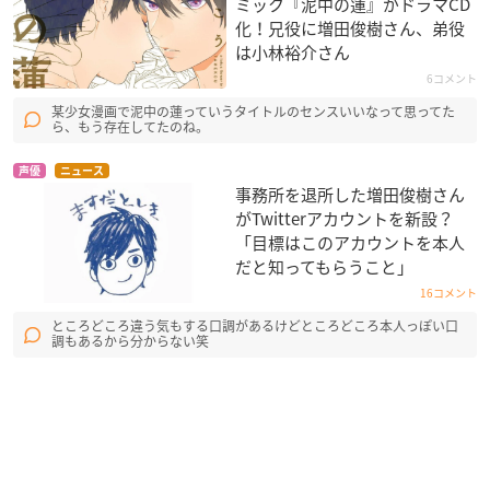
ミック『泥中の蓮』がドラマCD
化！兄役に増田俊樹さん、弟役
は小林裕介さん
6コメント
某少女漫画で泥中の蓮っていうタイトルのセンスいいなって思ってた
ら、もう存在してたのね。
声優
ニュース
事務所を退所した増田俊樹さん
がTwitterアカウントを新設？
「目標はこのアカウントを本人
だと知ってもらうこと」
16コメント
ところどころ違う気もする口調があるけどところどころ本人っぽい口
調もあるから分からない笑