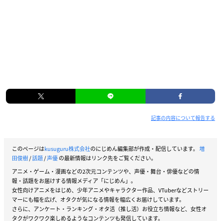
記事の内容について報告する
このページは
kusuguru株式会社
のにじめん編集部が作成・配信しています。
増
田俊樹
/
話題
/
声優
の最新情報はリンク先をご覧ください。
アニメ・ゲーム・漫画などの2次元コンテンツや、声優・舞台・俳優などの情
報・話題をお届けする情報メディア「にじめん」。
女性向けアニメをはじめ、少年アニメやキャラクター作品、VTuberなどストリー
マーにも幅を広げ、オタクが気になる情報を幅広くお届けしています。
さらに、アンケート・ランキング・オタ活（推し活）お役立ち情報など、女性オ
タクがワクワク楽しめるようなコンテンツも発信しています。