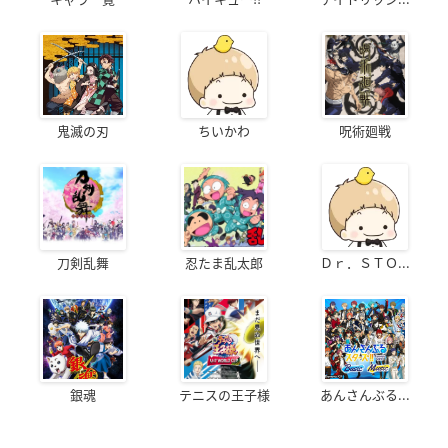
鬼滅の刃
ちいかわ
呪術廻戦
刀剣乱舞
忍たま乱太郎
Ｄｒ．ＳＴＯ...
銀魂
テニスの王子様
あんさんぶる...