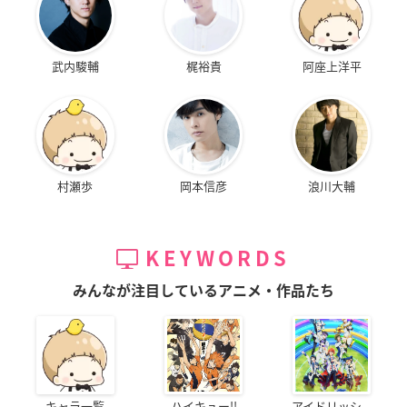
武内駿輔
梶裕貴
阿座上洋平
村瀬歩
岡本信彦
浪川大輔
KEYWORDS
みんなが注目しているアニメ・作品たち
キャラ一覧
ハイキュー!!
アイドリッシ...