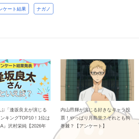
ンケート結果
ナガノ
選ぶ「逢坂良太が演じる
内山昂輝が演じる好きなキャラ投
ンキングTOP10！1位は
票！やっぱり月島蛍？それとも狗
A』沢村栄純【2026年
巻棘？【アンケート】