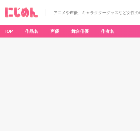
盛
っ
て
アニメや声優、キャラクターグッズなど女性の
こ
ー
い!!!
ハ
イ
TOP
作品名
声優
舞台俳優
作者名
キ
ュ
ー!!
頂
す
し!
-
ア
ニ
メ
情
報
サ
イ
ト
に
じ
め
ん