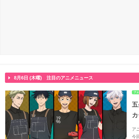
8月6日 (木曜) 注目のアニメニュース
フェ
五
カ
ア
今