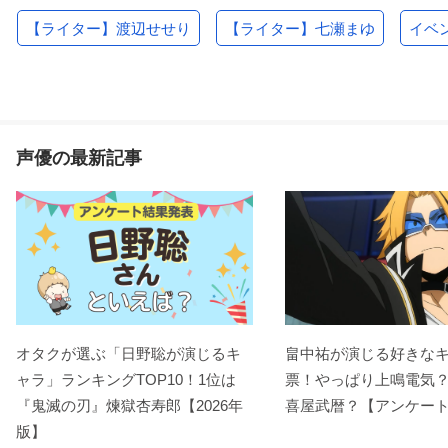
【ライター】渡辺せせり
【ライター】七瀬まゆ
イベ
声優の最新記事
オタクが選ぶ「日野聡が演じるキ
畠中祐が演じる好きな
ャラ」ランキングTOP10！1位は
票！やっぱり上鳴電気
『鬼滅の刃』煉󠄁獄杏寿郎【2026年
喜屋武暦？【アンケー
版】