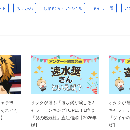
ント
ちいかわ
しまむら・アベイル
キャラ一覧
ア
キャラ投
オタクが選ぶ「速水奨が演じるキ
オタクが
？それとも
ャラ」ランキングTOP10！1位は
キャラ」ラ
ト】
『炎の蜃気楼』直江信綱【2026年
『ダイヤの
版】
版】