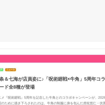
ア
ニュース
条＆七海が店員姿に♪「呪術廻戦×牛角」5周年コラ
ード全8種が登場
ニメ『呪術廻戦』5周年を記念した牛角とのコラボキャンペーンが、2026
回のために描き下ろされたのは、牛角の制服に身を包んだ虎杖悠仁・伏