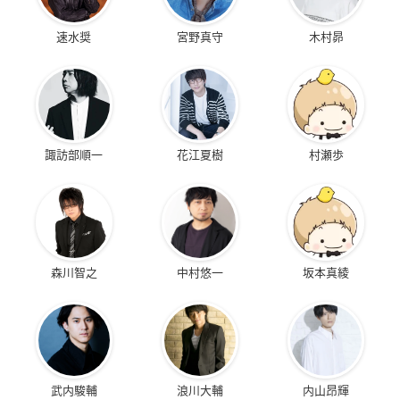
速水奨
宮野真守
木村昴
諏訪部順一
花江夏樹
村瀬歩
森川智之
中村悠一
坂本真綾
武内駿輔
浪川大輔
内山昂輝