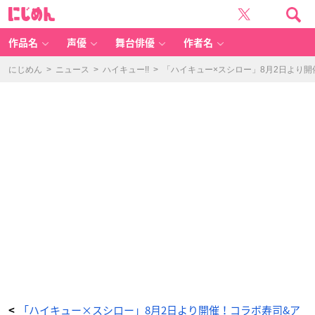
コ
に
ラ
じ
ボ
め
メ
ん
ニ
ュ
作品名
声優
舞台俳優
作者名
ー
②：
キ
ャ
にじめん
>
ニュース
>
ハイキュー!!
>
「ハイキュー×スシロー」8月2日より
ラ
ク
タ
ー
が
ク
ー
ル
に
登
場！
「コ
ラ
ボ
ク
リ
ア
ボ
ト
ル
付
き
ド
リ
ン
ク」
-
ア
ニ
メ
情
報
サ
イ
「ハイキュー×スシロー」8月2日より開催！コラボ寿司&ア
<
ト