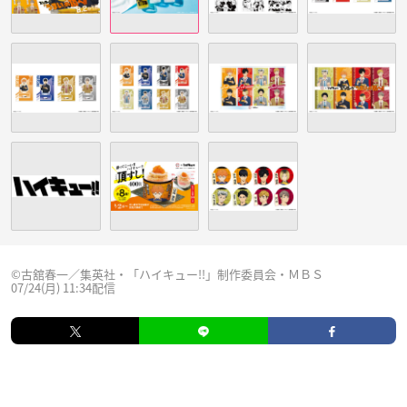
©︎古舘春一／集英社・「ハイキュー!!」制作委員会・ＭＢＳ
07/24(月) 11:34配信