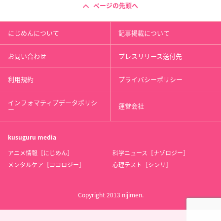
ページの先頭へ
にじめんについて
記事掲載について
お問い合わせ
プレスリリース送付先
利用規約
プライバシーポリシー
インフォマティブデータポリシ
運営会社
ー
kusuguru
media
アニメ情報［にじめん］
科学ニュース［ナゾロジー］
メンタルケア［ココロジー］
心理テスト［シンリ］
Copyright 2013 nijimen.