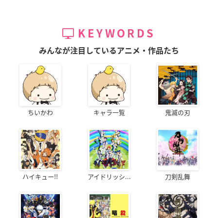
KEYWORDS
みんなが注目しているアニメ・作品たち
ちいかわ
キャラ一覧
鬼滅の刃
ハイキュー!!
アイドリッシ...
刀剣乱舞