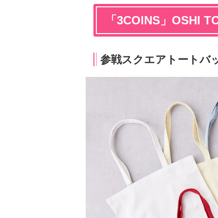
「3COINS」OSHI
参戦スクエアトートバ