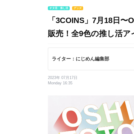
オタ活・推し活
グッズ
「3COINS」7月18日〜
販売！全9色の推し活ア
ライター：にじめん編集部
2023年 07月17日
Monday 16:35