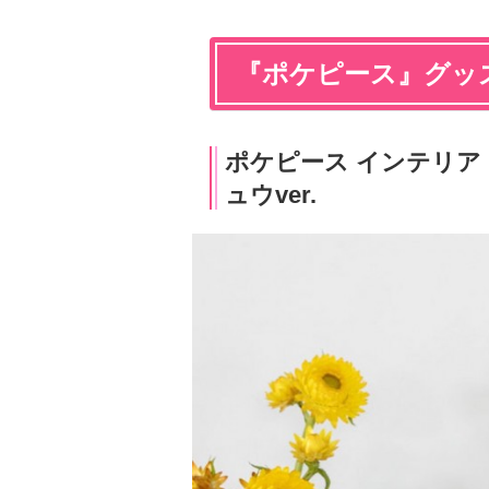
『ポケピース』グッ
ポケピース インテリア
ュウver.