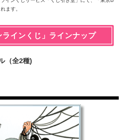
りオンラインくじサービス「くじ引き堂」にて、「東京B
されます。
オンラインくじ」ラインナップ
ル（全2種)