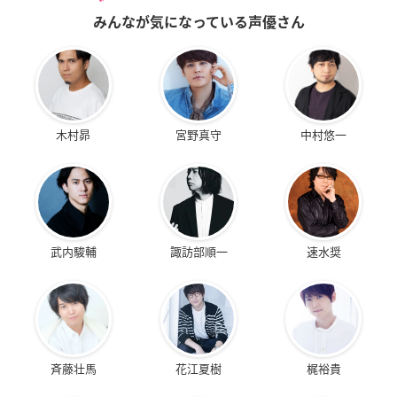
みんなが気になっている声優さん
木村昴
宮野真守
中村悠一
武内駿輔
諏訪部順一
速水奨
斉藤壮馬
花江夏樹
梶裕貴