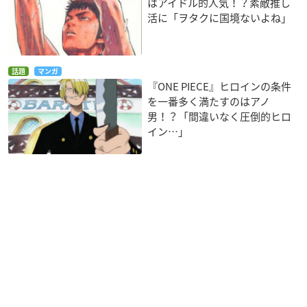
はアイドル的人気！？素敵推し
活に「ヲタクに国境ないよね」
話題
マンガ
『ONE PIECE』ヒロインの条件
を一番多く満たすのはアノ
男！？「間違いなく圧倒的ヒロ
イン…」