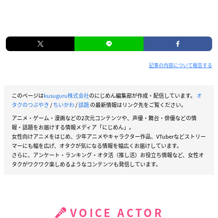
記事の内容について報告する
このページは
kusuguru株式会社
のにじめん編集部が作成・配信しています。
オ
タクのつぶやき
/
ちいかわ
/
話題
の最新情報はリンク先をご覧ください。
アニメ・ゲーム・漫画などの2次元コンテンツや、声優・舞台・俳優などの情
報・話題をお届けする情報メディア「にじめん」。
女性向けアニメをはじめ、少年アニメやキャラクター作品、VTuberなどストリー
マーにも幅を広げ、オタクが気になる情報を幅広くお届けしています。
さらに、アンケート・ランキング・オタ活（推し活）お役立ち情報など、女性オ
タクがワクワク楽しめるようなコンテンツも発信しています。
VOICE ACTOR