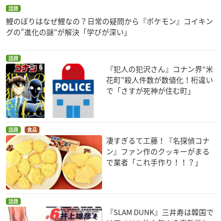
話題
鯉のぼりはなぜ鯉なの？日常の疑問から『ポケモン』コイキン
グの“進化の謎”が解決「学びが深い」
話題
『犯人の犯沢さん』コナン界“米
花町”殺人件数が数値化！桁違い
で「さすが死神が住む町」
話題
食品
凄すぎるて工藤！『名探偵コナ
ン』ファン作のクッキーがまる
で業者「これ手作り！！？」
話題
『SLAM DUNK』三井寿は韓国で