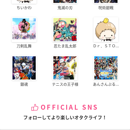
ちいかわ
鬼滅の刃
呪術廻戦
刀剣乱舞
忍たま乱太郎
Ｄｒ．ＳＴＯ...
銀魂
テニスの王子様
あんさんぶる...
OFFICIAL SNS
フォローしてより楽しいオタクライフ！