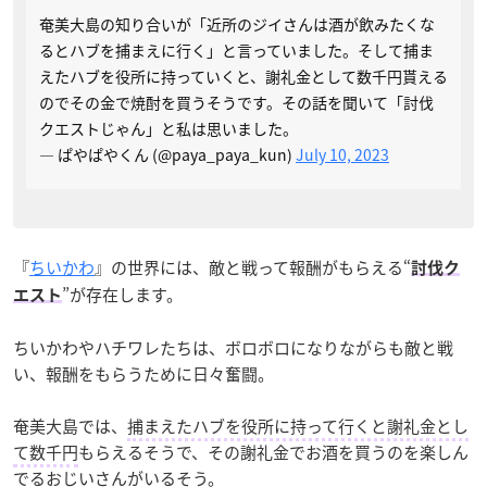
奄美大島の知り合いが「近所のジイさんは酒が飲みたくな
るとハブを捕まえに行く」と言っていました。そして捕ま
えたハブを役所に持っていくと、謝礼金として数千円貰える
のでその金で焼酎を買うそうです。その話を聞いて「討伐
クエストじゃん」と私は思いました。
— ぱやぱやくん (@paya_paya_kun)
July 10, 2023
『
ちいかわ
』の世界には、敵と戦って報酬がもらえる“
討伐ク
”が存在します。
エスト
ちいかわやハチワレたちは、ボロボロになりながらも敵と戦
い、報酬をもらうために日々奮闘。
奄美大島では、
捕まえたハブを役所に持って行くと謝礼金とし
て数千円
もらえるそうで、その謝礼金でお酒を買うのを楽しん
でるおじいさんがいるそう。