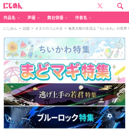
に
じ
め
ん
作品名
声優
舞台俳優
作者名
にじめん
>
話題
>
オタクのつぶやき
> 奄美大島の生活は『ちいかわ』の世界