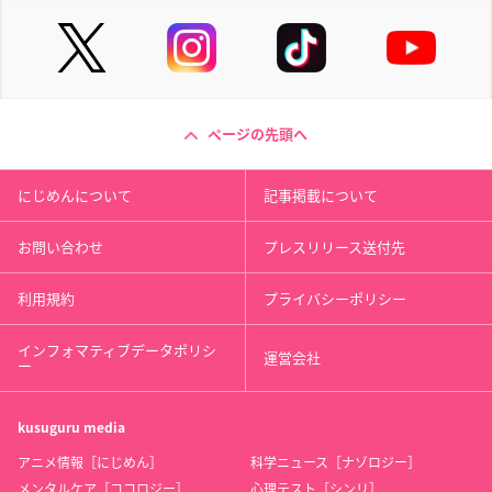
ページの先頭へ
にじめんについて
記事掲載について
お問い合わせ
プレスリリース送付先
利用規約
プライバシーポリシー
インフォマティブデータポリシ
運営会社
ー
kusuguru
media
アニメ情報［にじめん］
科学ニュース［ナゾロジー］
メンタルケア［ココロジー］
心理テスト［シンリ］