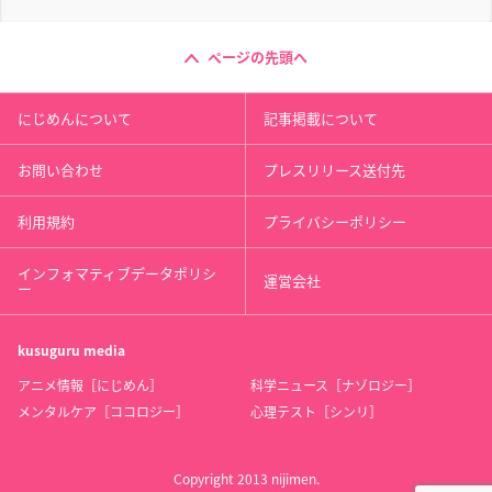
ページの先頭へ
にじめんについて
記事掲載について
お問い合わせ
プレスリリース送付先
利用規約
プライバシーポリシー
インフォマティブデータポリシ
運営会社
ー
kusuguru
media
アニメ情報［にじめん］
科学ニュース［ナゾロジー］
メンタルケア［ココロジー］
心理テスト［シンリ］
Copyright 2013 nijimen.