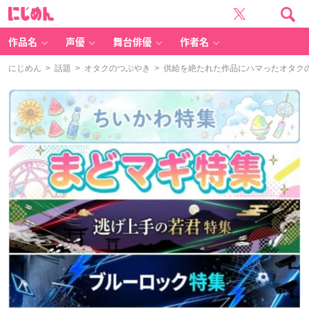
に
じ
め
ん
作品名
声優
舞台俳優
作者名
にじめん
>
話題
>
オタクのつぶやき
> 供給を絶たれた作品にハマったオタク