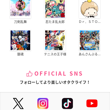
刀剣乱舞
忍たま乱太郎
Ｄｒ．ＳＴＯ...
銀魂
テニスの王子様
あんさんぶる...
OFFICIAL SNS
フォローしてより楽しいオタクライフ！