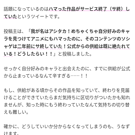
話題になっているのは
ハマった作品がサービス終了（サ終）し
というツイートです。
ていた
投稿主は、「
我が名はアシタカ！めちゃくちゃ自分好みのキャ
ラを見つけてアニメにもハマったのに、そのコンテンツのソシ
ャゲは
二年前にサ終していた
！公式からの
供給は既に絶たれて
」と投稿しました。
いる
！どうしたらい！！
せっかく自分好みのキャラと出会えたのに、すでに供給が公式
から止まっているなんて辛すぎる……！！
もし、供給がある頃からその作品を知っていて、終わりを見届
けることができていたらまだ気持ちに区切りがついたかも知れ
ませんが、知った時にもう終わっていたなんて気持ちの切り替
えも難しい。
確かに、どうしていいか分からなくなってしまうのも、うなず
けます。