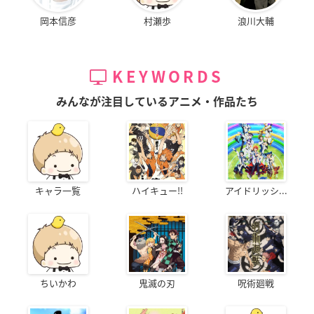
岡本信彦
村瀬歩
浪川大輔
KEYWORDS
みんなが注目しているアニメ・作品たち
キャラ一覧
ハイキュー!!
アイドリッシ...
ちいかわ
鬼滅の刃
呪術廻戦