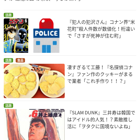
話題
『犯人の犯沢さん』コナン界“米
花町”殺人件数が数値化！桁違い
で「さすが死神が住む町」
話題
食品
凄すぎるて工藤！『名探偵コナ
ン』ファン作のクッキーがまる
で業者「これ手作り！！？」
話題
『SLAM DUNK』三井寿は韓国で
はアイドル的人気！？素敵推し
活に「ヲタクに国境ないよね」