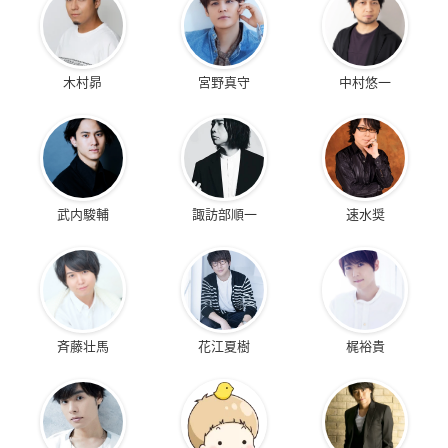
木村昴
宮野真守
中村悠一
武内駿輔
諏訪部順一
速水奨
斉藤壮馬
花江夏樹
梶裕貴