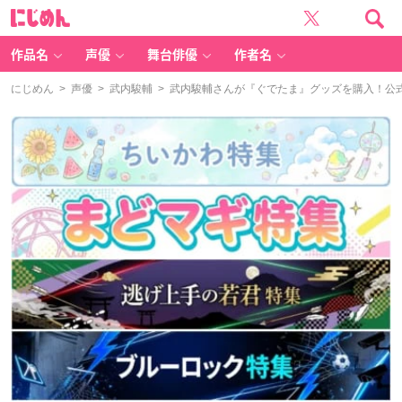
に
じ
め
ん
作品名
声優
舞台俳優
作者名
にじめん
>
声優
>
武内駿輔
> 武内駿輔さんが『ぐでたま』グッズを購入！公