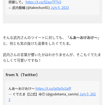
把握して。
https://t.co/S2azrTFTy3
— 武内駿輔 (@takeshun81)
July 5, 2023
そんな武内さんのツイートに対しても、「
」
んあ〜おけおけ〜
と、何とも気の抜けた返事をしたぐでたま。
武内さんの言葉が響いたかはわかりませんが、そこもぐでたま
らしくて可愛いですね！
んあ〜おけおけ〜
https://t.co/laQpSy2alP
— ぐでたま【公式】🍥🕙 (@gudetama_sanrio)
July 5, 202
3