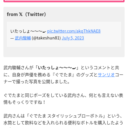
いたっしょ〜〜〜🍳
pic.twitter.com/akqThkNAE8
—
武内駿輔
(@takeshun81)
July 5, 2023
武内駿輔さんが「
」というコメントと共
いたっしょ〜〜〜🍳
に、自身が声優を務める『ぐでたま』のグッズと
サンリオ
コー
ナーで撮った写真を公開しました。
ぐでたまと同じポーズをしている武内さん、何とも言えない表
情もそっくりですね！
武内さんは「ぐでたま スタイリッシュブローボトル」という、
水筒として飲料などを入れられる便利なボトルを購入したよう