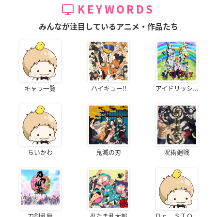
KEYWORDS
みんなが注目しているアニメ・作品たち
キャラ一覧
ハイキュー!!
アイドリッシ...
ちいかわ
鬼滅の刃
呪術廻戦
刀剣乱舞
忍たま乱太郎
Ｄｒ．ＳＴＯ...