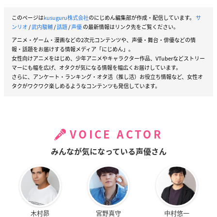
このページは
kusuguru株式会社
のにじめん編集部が作成・配信しています。
サ
ンリオ
/
武内駿輔
/
話題
/
声優
の最新情報はリンク先をご覧ください。
アニメ・ゲーム・漫画などの2次元コンテンツや、声優・舞台・俳優などの情
報・話題をお届けする情報メディア「にじめん」。
女性向けアニメをはじめ、少年アニメやキャラクター作品、VTuberなどストリー
マーにも幅を広げ、オタクが気になる情報を幅広くお届けしています。
さらに、アンケート・ランキング・オタ活（推し活）お役立ち情報など、女性オ
タクがワクワク楽しめるようなコンテンツも発信しています。
VOICE ACTOR
みんなが気になっている声優さん
木村昴
宮野真守
中村悠一