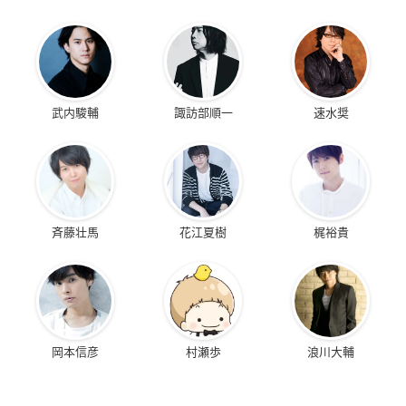
武内駿輔
諏訪部順一
速水奨
斉藤壮馬
花江夏樹
梶裕貴
岡本信彦
村瀬歩
浪川大輔