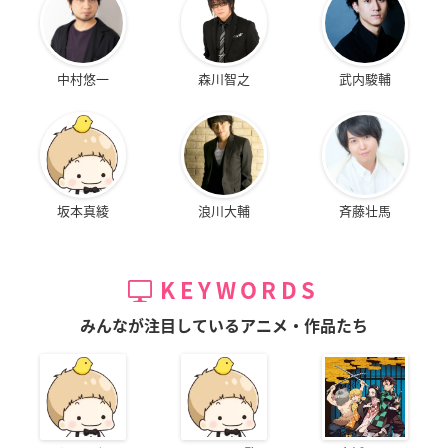
中村悠一
森川智之
武内駿輔
坂本真綾
浪川大輔
斉藤壮馬
KEYWORDS
みんなが注目しているアニメ・作品たち