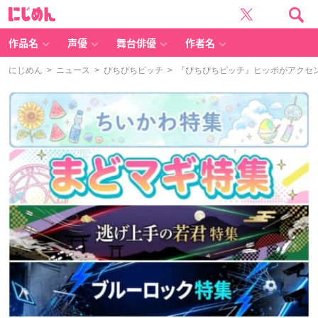
に
じ
め
ん
作品名
声優
舞台俳優
作者名
にじめん
>
ニュース
>
ぴちぴちピッチ
> 『ぴちぴちピッチ』ヒッポがアクセ