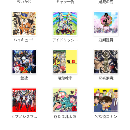
ちいかわ
キャラ一覧
鬼滅の刃
ハイキュー!!
アイドリッシ...
刀剣乱舞
銀魂
暗殺教室
呪術廻戦
ヒプノシスマ...
忍たま乱太郎
名探偵コナン