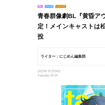
BL
マンガ
ニュース
青春群像劇BL『黄昏ア
定！メインキャストは
投
ライター：にじめん編集部
2023年 07月04日
Tuesday 16:10