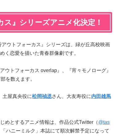
カス』シリーズアニメ化決定！
昏アウトフォーカス』シリーズは、緑が丘高校映画
めく恋愛を描いた青春群像劇です。
ウトフォーカス overlap』、『宵々モノローグ』
万部を数えます。
、土屋真央役に
松岡禎丞
さん、大友寿役に
内田雄馬
めとするアニメ情報は、作品公式Twitter（
@tas
、「ハニーミルク」本誌にて順次解禁予定になって