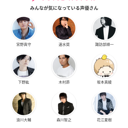
みんなが気になっている声優さん
宮野真守
速水奨
諏訪部順一
下野紘
木村昴
坂本真綾
浪川大輔
森川智之
花江夏樹