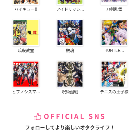
ハイキュー!!
アイドリッシ...
刀剣乱舞
暗殺教室
銀魂
HUNTER...
ヒプノシスマ...
呪術廻戦
テニスの王子様
OFFICIAL SNS
フォローしてより楽しいオタクライフ！