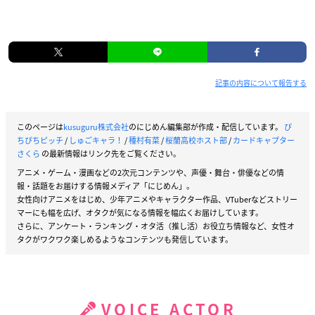
記事の内容について報告する
このページは
kusuguru株式会社
のにじめん編集部が作成・配信しています。
ぴ
ちぴちピッチ
/
しゅごキャラ！
/
種村有菜
/
桜蘭高校ホスト部
/
カードキャプター
さくら
の最新情報はリンク先をご覧ください。
アニメ・ゲーム・漫画などの2次元コンテンツや、声優・舞台・俳優などの情
報・話題をお届けする情報メディア「にじめん」。
女性向けアニメをはじめ、少年アニメやキャラクター作品、VTuberなどストリー
マーにも幅を広げ、オタクが気になる情報を幅広くお届けしています。
さらに、アンケート・ランキング・オタ活（推し活）お役立ち情報など、女性オ
タクがワクワク楽しめるようなコンテンツも発信しています。
VOICE ACTOR