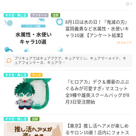
5
オタ活・推し活
アンケート
話題
8月1日は水の日！『鬼滅の刃』
冨岡義勇など水属性・水使いキ
ャラ10選 【アンケート結果】
15コメント
プリキュアではキュアアクア、キュアマリン、キュアマーメイド、キ
ュアフォンテーヌ、キュアラ…
オタ活・推し活
グッズ
『ヒロアカ』デク＆爆豪のぷぷ
ぐるみが可愛すぎ♪ マスコット
全9種や雄英スクールバッグが8
月3日受注開始
オタ活・推し活
話題
【東京】推し活ヘアメが楽しめ
るサロン10選！店内にフォトス