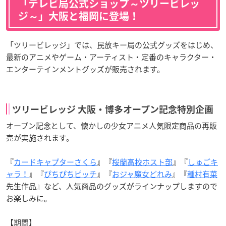
「テレビ局公式ショップ～ツリービレッ
ジ～」大阪と福岡に登場！
「ツリービレッジ」では、民放キー局の公式グッズをはじめ、
最新のアニメやゲーム・アーティスト・定番のキャラクター・
エンターテインメントグッズが販売されます。
ツリービレッジ 大阪・博多オープン記念特別企画
オープン記念として、懐かしの少女アニメ人気限定商品の再販
売が実施されます。
『
カードキャプターさくら
』『
桜蘭高校ホスト部
』『
しゅごキ
ャラ！
』『
ぴちぴちピッチ
』『
おジャ魔女どれみ
』『
種村有菜
先生作品』など、人気商品のグッズがラインナップしますので
お楽しみに。
【期間】