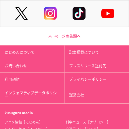
ページの先頭へ
にじめんについて
記事掲載について
お問い合わせ
プレスリリース送付先
利用規約
プライバシーポリシー
インフォマティブデータポリシ
運営会社
ー
kusuguru
media
アニメ情報［にじめん］
科学ニュース［ナゾロジー］