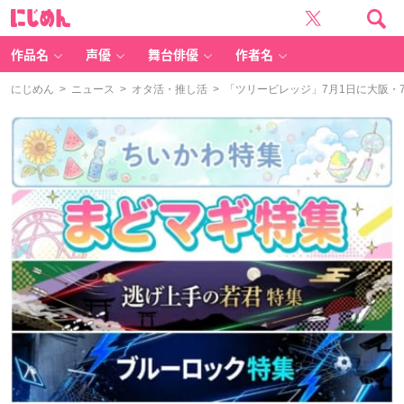
に
じ
め
ん
作品名
声優
舞台俳優
作者名
にじめん
>
ニュース
>
オタ活・推し活
> 「ツリービレッジ」7月1日に大阪・