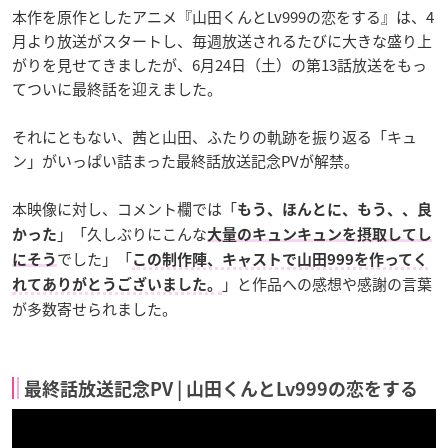
本作を原作としたアニメ『山田くんとLv999の恋をする』は、4
月より放送がスタートし、毎週放送されるたびに大きな盛り上
がりを見せてきましたが、6月24日（土）の第13話放送をもっ
てついに最終話を迎えました。
それにともない、茜と山田、ふたりの軌跡を振り返る「キュ
ン」がいっぱい詰まった最終話放送記念PVが解禁。
本映像に対し、コメント欄では「
もう、ほんとに、もう、、良
」「久しぶりにこんな
かった
大量のキュンキュンを摂取してし
でした」「
にそう
この制作陣、キャストで山田999を作ってく
」と作品への感想や感謝の言葉
れてありがとうございました。
が多数寄せられました。
最終話放送記念PV | 山田くんとLv999の恋をする