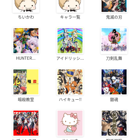
ちいかわ
キャラ一覧
鬼滅の刃
HUNTER...
アイドリッシ...
刀剣乱舞
暗殺教室
ハイキュー!!
銀魂