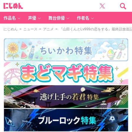
に
じ
め
ん
作品名
声優
舞台俳優
作者名
にじめん
>
ニュース
>
アニメ
> 『山田くんとLv999の恋をする』最終話放