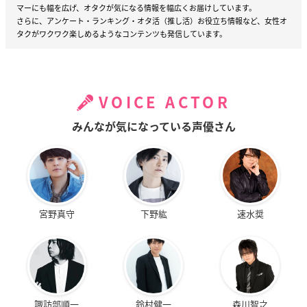
マーにも幅を広げ、オタクが気になる情報を幅広くお届けしています。
さらに、アンケート・ランキング・オタ活（推し活）お役立ち情報など、女性オ
タクがワクワク楽しめるようなコンテンツも発信しています。
VOICE ACTOR
みんなが気になっている声優さん
宮野真守
下野紘
速水奨
諏訪部順一
鈴村健一
森川智之