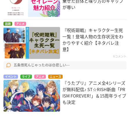
乗せた巨体と喋り方のギャップ
が尊い
話題
アニメ
『呪術廻戦』キャラクター生死
一覧！登場人物の生存状況をわ
かりやすく紹介【ネタバレ注
意】
6コメント
五条悟死んじゃったのは😞悲しい⋯
イベント
ライブ
アニメ
ニュース
『うたプリ』アニメ全4シリーズ
が無料配信♪ ST☆RISH新曲「PR
ISM FOREVER!」＆15周年ライブ
も決定