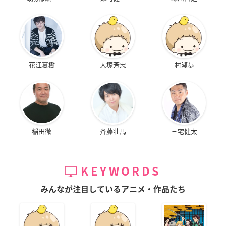
花江夏樹
大塚芳忠
村瀬歩
稲田徹
斉藤壮馬
三宅健太
KEYWORDS
みんなが注目しているアニメ・作品たち