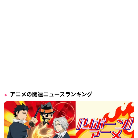
3D監督：新垣 隼
撮影監督：酒井淳子
編集：木村佳史子
音響監督：明田川 仁
音響効果：安藤由衣
音楽：ミト（クラムボン）ｘDÉ DÉ MOUSE
オープニングテーマ：「ぐらでーしょん feat. 北澤ゆうほ」KA
NA-BOON
エンディングテーマ：「トリック・アート」清 竜人
プロデュース：EGG FIRM
アニメーション制作：マッドハウス
アニメの関連ニュースランキング