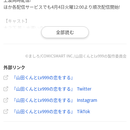
上波同時配信!
ほか各配信サービスでも4月4日火曜12:00より順次配信開始!
【キャスト】
木之下 茜：水瀬いのり
山田 秋斗：内山昂輝
佐々木 瑛太：花江夏樹
佐々木 瑠奈：加隈亜衣
前田 桃子：大西沙織
©ましろ/COMICSMART INC./山田くんとLv999の製作委員会
鴨田 たけぞう：飛田展男
外部リンク
椿 ゆかり：土屋李央
『山田くんとLv999の恋をする』
【スタッフ】
『山田くんとLv999の恋をする』 Twitter
原作：ましろ（コミックスマート「GANMA!」連載）
監督：浅香守生
『山田くんとLv999の恋をする』 Instagram
シリーズ構成：中西やすひろ
キャラクターデザイン：濱田邦彦
『山田くんとLv999の恋をする』 TikTok
美術監督：清水友幸
色彩設計：大野春恵