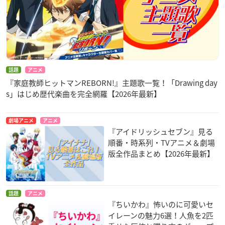
話題
アニメ
『家庭教師ヒットマンREBORN!』主題歌一覧！「Drawing day
s」はじめ歴代楽曲を完全網羅【2026年最新】
劇場アニメ
アニメ
『アイドリッシュセブン』見る
順番・時系列・TVアニメ＆劇場
版全作品まとめ【2026年最新】
話題
アニメ
『ちいかわ』怖いのに可愛いセ
イレーンの魅力6選！人魚を2匹