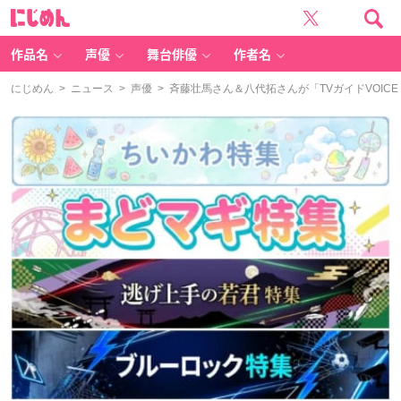
に
じ
め
ん
作品名
声優
舞台俳優
作者名
にじめん
>
ニュース
>
声優
> 斉藤壮馬さん＆八代拓さんが「TVガイドVOICE