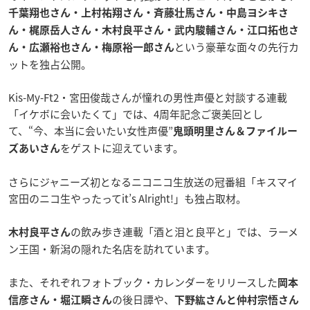
千葉翔也さん・上村祐翔さん・斉藤壮馬さん・中島ヨシキさ
ん・梶原岳人さん・木村良平さん・武内駿輔さん・江口拓也さ
という豪華な面々の先行カ
ん・広瀬裕也さん・梅原裕一郎さん
ットを独占公開。
Kis-My-Ft2・宮田俊哉さんが憧れの男性声優と対談する連載
「イケボに会いたくて」では、4周年記念ご褒美回とし
て、“今、本当に会いたい女性声優”
鬼頭明里さん＆ファイルー
をゲストに迎えています。
ズあいさん
さらにジャニーズ初となるニコニコ生放送の冠番組「キスマイ
宮田のニコ生やったってit’s Alright!」も独占取材。
の飲み歩き連載「酒と泪と良平と」では、ラーメ
木村良平さん
ン王国・新潟の隠れた名店を訪れています。
また、それぞれフォトブック・カレンダーをリリースした
岡本
の後日譚や、
信彦さん・堀江瞬さん
下野紘さんと仲村宗悟さん