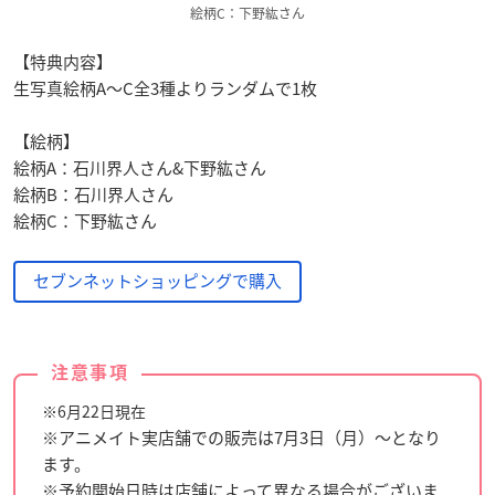
絵柄C：下野紘さん
【特典内容】
生写真絵柄A～C全3種よりランダムで1枚
【絵柄】
絵柄A：石川界人さん&下野紘さん
絵柄B：石川界人さん
絵柄C：下野紘さん
セブンネットショッピングで購入
注意事項
※6月22日現在
※アニメイト実店舗での販売は7月3日（月）～となり
ます。
※予約開始日時は店舗によって異なる場合がございま