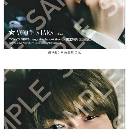
絵柄B：斉藤壮馬さん