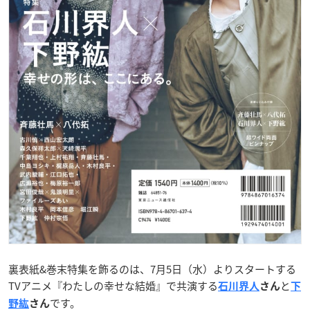
裏表紙&巻末特集を飾るのは、7月5日（水）よりスタートする
TVアニメ『わたしの幸せな結婚』で共演する
と
石川界人
さん
下
です。
野紘
さん