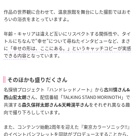
作品の世界観に合わせて、温泉旅館を舞台にした撮影ではおそ
ろいの浴衣をまとっていますよ。
年齢・キャリアは違えど互いにリスペクトする関係性や、タイ
トルにちなんで“幸せ”について尋ねたインタビューなど、まさ
に
「幸せの形は、ここにある。」というキャッチコピーが実感
できる内容
となっています。
そのほかも盛りだくさん
名探偵プロジェクト『ハンドレッドノート』から
古川慎さん&
さん、配信番組「TALKING STAND MORINOTH」で
西山宏太朗
共演する
をそれぞれ異なる趣
森久保祥太郎さん&天﨑滉平さん
向で撮り下ろししています。
また、コンテンツ始動2周年を迎えた『東京カラーソニック!!』
のイベントパンフレットを同誌がプロデュースすることから、