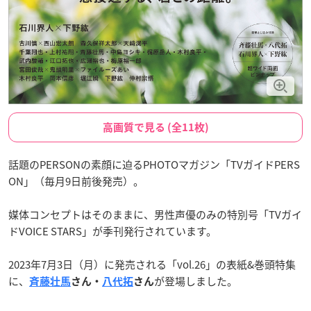
高画質で見る (全11枚)
話題のPERSONの素顔に迫るPHOTOマガジン「TVガイドPERS
ON」（毎月9日前後発売）。
媒体コンセプトはそのままに、男性声優のみの特別号「TVガイ
ドVOICE STARS」が季刊発行されています。
2023年7月3日（月）に発売される「vol.26」の表紙&巻頭特集
に、
が登場しました。
斉藤壮馬
さん・
八代拓
さん