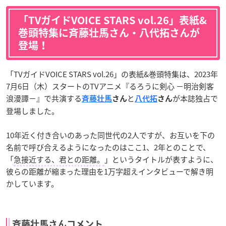
「TVガイドVOICE STARS vol.26」表紙&
巻頭特集に斉藤壮馬さん・八代拓さんが
登場！
「TVガイドVOICE STARS vol.26」の表紙&巻頭特集は、2023年
7月6日（木）スタートのTVアニメ『るろうに剣心 －明治剣客
浪漫譚－』で共演する
と
が本誌独占で
斉藤壮馬
さん
八代拓
さん
登場しました。
10年近く付き合いのあった同世代の2人ですが、お互いを下の
名前で呼び合えるようになったのはここ1、2年とのことで、
「
急接近する、君との距離。
」というタイトルが表すように、
彼らの距離が縮まった理由を1万字超えインタビューで解き明
かしています。
斉藤壮馬さんコメント