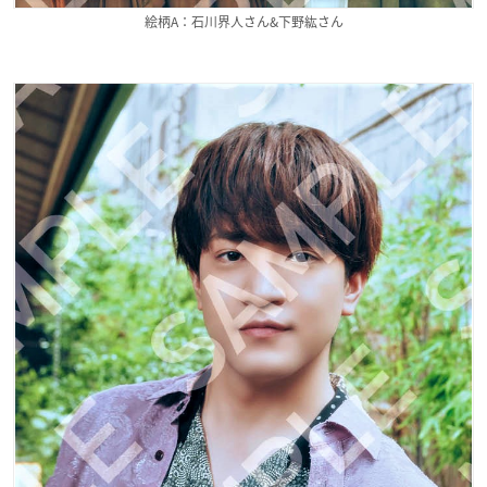
絵柄A：石川界人さん&下野紘さん