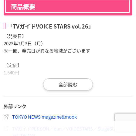
商品概要
「TVガイドVOICE STARS vol.26」
【発売日】
2023年7月3日（月）
※一部、発売日が異なる地域がございます
【定価】
1,540円
【発行】
東京ニュース通信社
外部リンク
【ラインナップ】
斉藤壮馬
×
八代拓
／
石川界人
×
下野紘
／古川慎×西山宏太朗／
TOKYO NEWS magazine&mook
森久保祥太郎×天﨑滉平／千葉翔也・上村祐翔・斉藤壮馬・中
TVガイドPERSON／dan／VOICESTARS／StageStars／ASt
島ヨシキ・梶原岳人・木村良平・武内駿輔・江口拓也・広瀬裕
ars Twitter