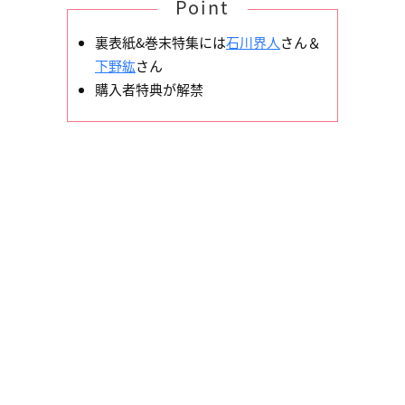
Point
裏表紙&巻末特集には
石川界人
さん＆
下野紘
さん
購入者特典が解禁