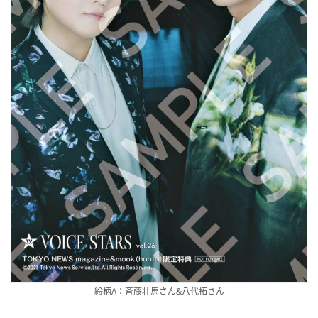
絵柄A：斉藤壮馬さん&八代拓さん