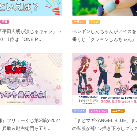
声優
一番くじ
グッズ
「平田広明が演じるキャラ」ラ
ペンギンしんちゃんがアイスを
！1位は『ONE P...
番くじ『クレヨンしんちゃん』が8
イベント
ファッション
ニュース
』フリューくじ第2弾が2027
「まどマギ×ANGEL BLUE」
兵助＆勘右衛門ら五年...
の私服が尊い♪描き下ろしグッズ.