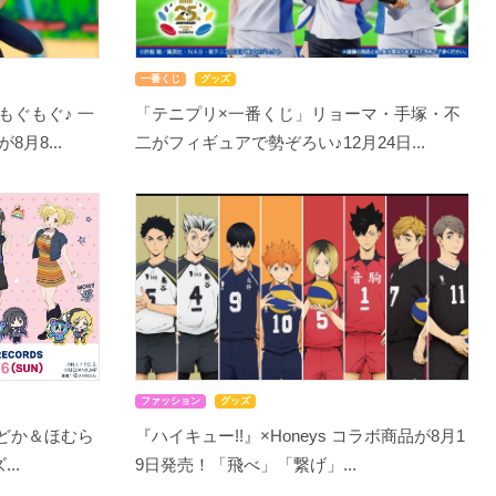
一番くじ
グッズ
もぐもぐ♪ 一
「テニプリ×一番くじ」リョーマ・手塚・不
月8...
二がフィギュアで勢ぞろい♪12月24日...
ファッション
グッズ
まどか＆ほむら
『ハイキュー!!』×Honeys コラボ商品が8月1
..
9日発売！「飛べ」「繋げ」...