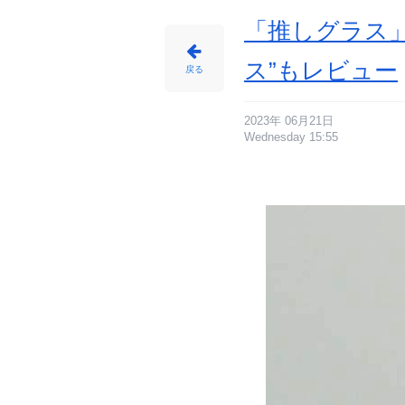
報
サ
イ
「推しグラス
ト
に
じ
め
ス”もレビュー
ん
戻る
2023年 06月21日
Wednesday 15:55