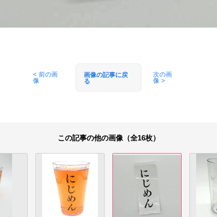
< 前の画
次の画
画像の記事に戻
像
像 >
る
この記事の他の画像（全16枚）