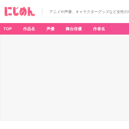
「推
し
グ
アニメや声優、キャラクターグッズなど女性の
ラ
ス」
の
作
り
TOP
作品名
声優
舞台俳優
作者名
方！
簡
単
に
自
作
可
能
&
キ
ャ
ン
ド
ゥ“推
し
事
グ
ラ
ス”も
レ
ビ
ュ
ー
_
3
番
目
の
画
像
-
ア
ニ
メ
情