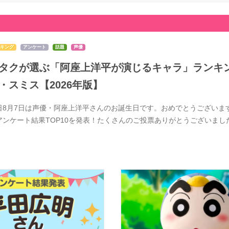
キング
アンケート
話題
声優
タクが選ぶ「阿座上洋平が演じるキャラ」ランキン
・スミス【2026年版】
日8月7日は声優・阿座上洋平さんのお誕生日です。おめでとうございま
アンケート結果TOP10を発表！たくさんのご投票ありがとうございま