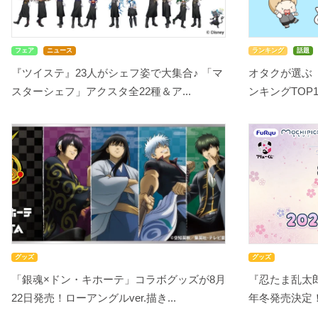
フェア
ニュース
ランキング
話題
『ツイステ』23人がシェフ姿で大集合♪ 「マ
オタクが選ぶ
スターシェフ」アクスタ全22種＆ア...
ンキングTOP10
グッズ
グッズ
「銀魂×ドン・キホーテ」コラボグッズが8月
『忍たま乱太郎
22日発売！ローアングルver.描き...
年冬発売決定！