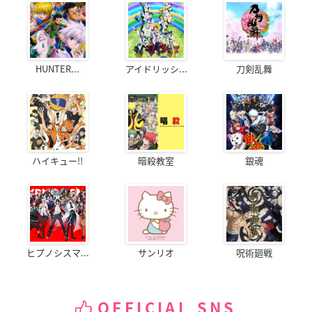
HUNTER...
アイドリッシ...
刀剣乱舞
ハイキュー!!
暗殺教室
銀魂
ヒプノシスマ...
サンリオ
呪術廻戦
OFFICIAL SNS