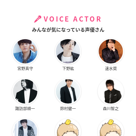
VOICE ACTOR
みんなが気になっている声優さん
宮野真守
下野紘
速水奨
諏訪部順一
鈴村健一
森川智之