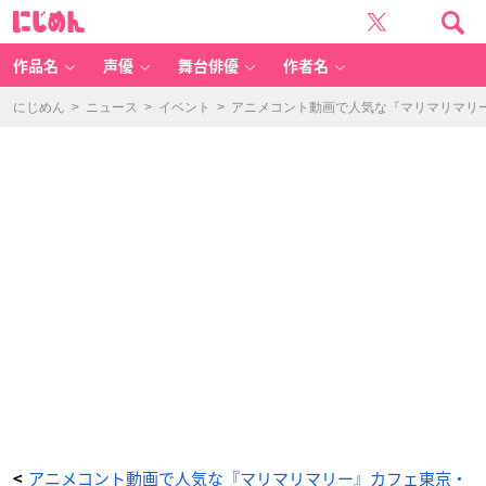
ア
に
ニ
じ
メ
め
コ
ん
ン
ト
作品名
声優
舞台俳優
作者名
動
画
で
人
にじめん
>
ニュース
>
イベント
>
アニメコント動画で人気な『マリマリマリ
気
な
『マ
リ
マ
リ
マ
リ
ー』
カ
フ
ェ
東
京・
大
阪
で
開
催！
エ
モ
く
て
ポ
ッ
プ
な
フ
ー
ド・
グ
ッ
ズ
が
アニメコント動画で人気な『マリマリマリー』カフェ東京・
<
登