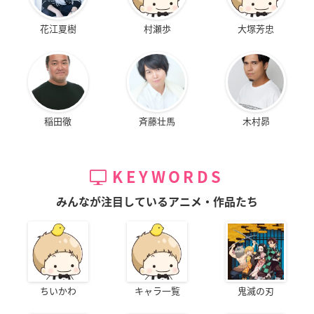
花江夏樹
村瀬歩
大塚芳忠
稲田徹
斉藤壮馬
木村昴
KEYWORDS
みんなが注目しているアニメ・作品たち
ちいかわ
キャラ一覧
鬼滅の刃