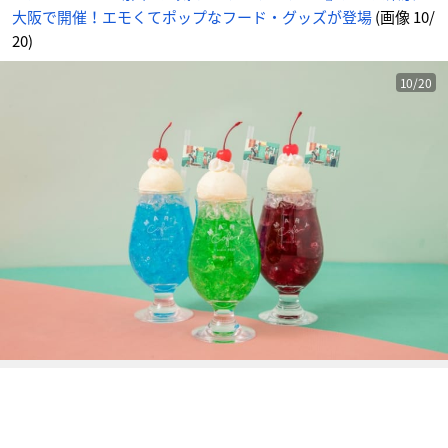
場
大阪で開催！エモくてポップなフード・グッズが登場
(画像 10/
_
1
0
20)
番
目
の
画
10/20
像
-
ア
ニ
メ
情
報
サ
イ
ト
に
じ
め
ん