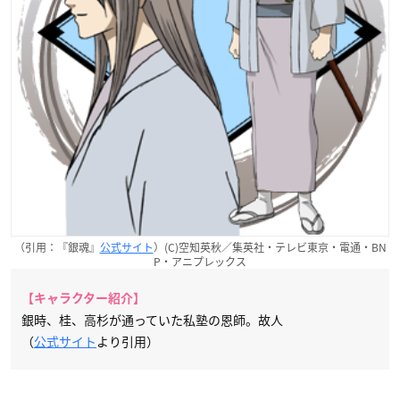
（引用：『銀魂』
公式サイト
）(C)空知英秋／集英社・テレビ東京・電通・BN
P・アニプレックス
【キャラクター紹介】
銀時、桂、高杉が通っていた私塾の恩師。故人
（
公式サイト
より引用）