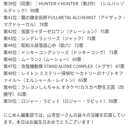
第39位（同票）：HUNTER×HUNTER（第2作）（シルバ＝ゾ
ルディック） 99票
第41位：鋼の錬金術師 FULLMETAL ALCHEMIST（アイザック・
マクドゥーガル） 78票
第42位：仮面ライダーゼロワン（ナレーション） 75票
第43位：シンデレラシリーズ（ジャック） 73票
第44位：昭和元禄落語心中（助六） 72票
第45位：ドンキーコングシリーズ（ドンキーコング） 71票
第46位：ムーラン2（ムーシュー） 69票
第47位：攻殻機動隊 STAND ALONE COMPLEX（トグサ） 67票
第48位：レイトン ミステリー探偵社 〜カトリーのナゾトキフ
ァイル〜（エルシャール・レイトン） 65票
第49位：クレヨンしんちゃん オタケベ!カスカベ野生王国（四
膳守） 62票
第50位：ロジャー・ラビット（ロジャー・ラビット） 58票
にじめん編集部では、山寺宏一さんの益々の活躍を応援してい
ます。本日はお誕生日おめでとうございます！