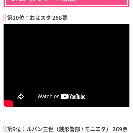
第10位：おはスタ 258票
第9位：ルパン三世（銭形警部 / モニエタ） 269票