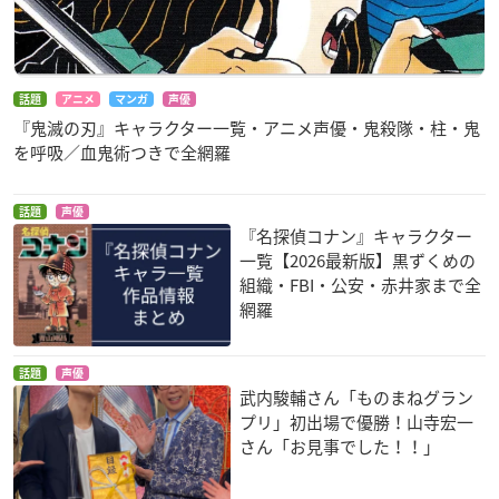
話題
アニメ
マンガ
声優
『鬼滅の刃』キャラクター一覧・アニメ声優・鬼殺隊・柱・鬼
を呼吸／血鬼術つきで全網羅
話題
声優
『名探偵コナン』キャラクター
一覧【2026最新版】黒ずくめの
組織・FBI・公安・赤井家まで全
網羅
話題
声優
武内駿輔さん「ものまねグラン
プリ」初出場で優勝！山寺宏一
さん「お見事でした！！」