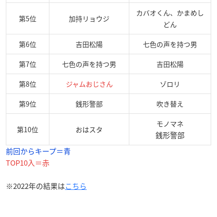
カバオくん、かまめし
第5位
加持リョウジ
どん
第6位
吉田松陽
七色の声を持つ男
第7位
七色の声を持つ男
吉田松陽
第8位
ジャムおじさん
ゾロリ
第9位
銭形警部
吹き替え
モノマネ
第10位
おはスタ
銭形警部
前回からキープ＝青
TOP10入＝赤
※2022年の結果は
こちら