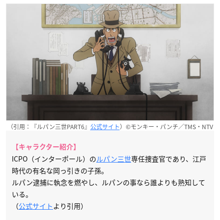
（引用：『ルパン三世PART6』
公式サイト
）©モンキー・パンチ／TMS・NTV
【キャラクター紹介】
ICPO（インターポール）の
ルパン三世
専任捜査官であり、江戸
時代の有名な岡っ引きの子孫。
ルパン逮捕に執念を燃やし、ルパンの事なら誰よりも熟知して
いる。
（
公式サイト
より引用）