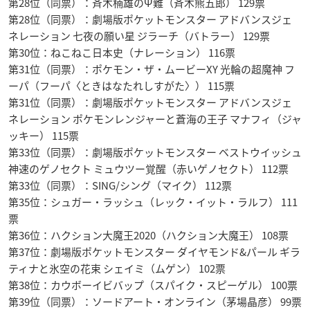
第28位（同票）：斉木楠雄のΨ難（斉木熊五郎） 129票
第28位（同票）：劇場版ポケットモンスター アドバンスジェ
ネレーション 七夜の願い星 ジラーチ（バトラー） 129票
第30位：ねこねこ日本史（ナレーション） 116票
第31位（同票）：ポケモン・ザ・ムービーXY 光輪の超魔神 フ
ーパ（フーパ〈ときはなたれしすがた〉） 115票
第31位（同票）：劇場版ポケットモンスター アドバンスジェ
ネレーション ポケモンレンジャーと蒼海の王子 マナフィ（ジャ
ッキー） 115票
第33位（同票）：劇場版ポケットモンスター ベストウイッシュ
神速のゲノセクト ミュウツー覚醒（赤いゲノセクト） 112票
第33位（同票）：SING/シング（マイク） 112票
第35位：シュガー・ラッシュ（レック・イット・ラルフ） 111
票
第36位：ハクション大魔王2020（ハクション大魔王） 108票
第37位：劇場版ポケットモンスター ダイヤモンド&パール ギラ
ティナと氷空の花束 シェイミ（ムゲン） 102票
第38位：カウボーイビバップ（スパイク・スピーゲル） 100票
第39位（同票）：ソードアート・オンライン（茅場晶彦） 99票