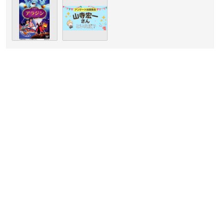
（引用：「アクロスエンタテインメント」
公式サイト
）
山寺宏一
さんは宮城県出身で現在アクロスエンタテインメント
に所属しており、今年で62歳を迎えます。
当時流行していた俳優＆声優の啓発本を読んで役者の仕事に興
味を持ち、養成所を経て1985年にデビューを果たしました。
「七色の声を持つ男」と呼ばれるほど広域の声が特徴で、高い
演技力と巧みな話術を用いて、とにかく幅広い役を演じこなす
ことに定評のある山寺さん。
モノマネや司会、ラジオパーソナリティ、タレントとしても大
活躍の、超有名＆大人気ベテラン声優さんです！