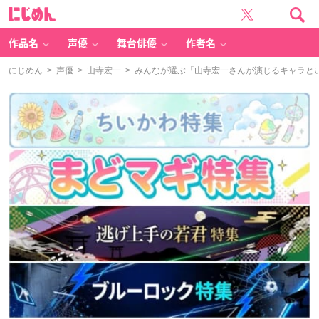
に
じ
め
ん
作品名
声優
舞台俳優
作者名
にじめん
>
声優
>
山寺宏一
> みんなが選ぶ「山寺宏一さんが演じるキャラといえ