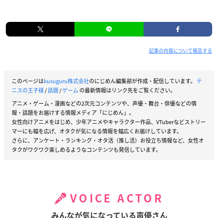
記事の内容について報告する
このページは
kusuguru株式会社
のにじめん編集部が作成・配信しています。
テ
ニスの王子様
/
話題
/
ゲーム
の最新情報はリンク先をご覧ください。
アニメ・ゲーム・漫画などの2次元コンテンツや、声優・舞台・俳優などの情
報・話題をお届けする情報メディア「にじめん」。
女性向けアニメをはじめ、少年アニメやキャラクター作品、VTuberなどストリー
マーにも幅を広げ、オタクが気になる情報を幅広くお届けしています。
さらに、アンケート・ランキング・オタ活（推し活）お役立ち情報など、女性オ
タクがワクワク楽しめるようなコンテンツも発信しています。
VOICE ACTOR
みんなが気になっている声優さん