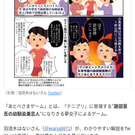
（引用：羽流木はないさん
Twitter
）
「あとべさまゲーム」とは、『テニプリ』に登場する“
跡部景
”になりきる夢女子によるゲーム。
吾の幼馴染兼恋人
羽流木はないさん（
＠
warugi871
）が、わかりやすい解説をTw