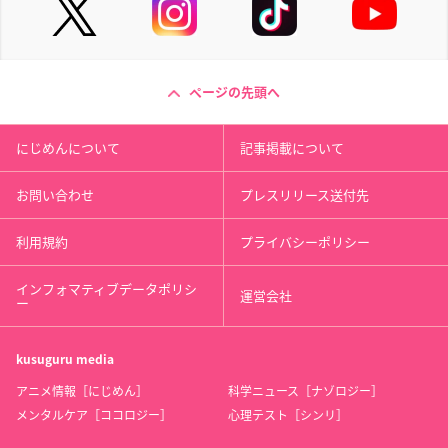
ページの先頭へ
にじめんについて
記事掲載について
お問い合わせ
プレスリリース送付先
利用規約
プライバシーポリシー
インフォマティブデータポリシ
運営会社
ー
kusuguru
media
アニメ情報［にじめん］
科学ニュース［ナゾロジー］
メンタルケア［ココロジー］
心理テスト［シンリ］