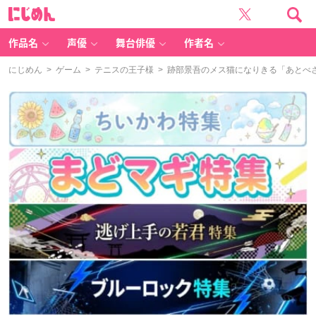
に
じ
め
ん
作品名
声優
舞台俳優
作者名
にじめん
>
ゲーム
>
テニスの王子様
> 跡部景吾のメス猫になりきる「あとべ