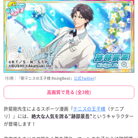
（引用：『新テニスの王子様 RisingBeat』
公式Twitter
）
高画質で見る (全3枚)
許斐剛先生によるスポーツ漫画『
テニスの王子様
（テニプ
リ）』には、
というキャラクター
絶大な人気を誇る“跡部景吾”
が登場します！