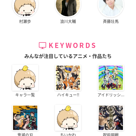
村瀬歩
浪川大輔
斉藤壮馬
KEYWORDS
みんなが注目しているアニメ・作品たち
キャラ一覧
ハイキュー!!
アイドリッシ...
鬼滅の刃
ちいかわ
呪術廻戦