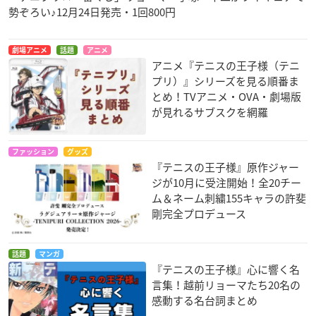
勢ぞろい♪12月24日発売・1回800円
劇場アニメ
話題
アニメ
アニメ『テニスの王子様（テニ
プリ）』シリーズを見る順番ま
とめ！TVアニメ・OVA・劇場版
が見れるサブスクを網羅
ファッション
グッズ
『テニスの王子様』原作ジャー
ジが10月に受注開始！全20チー
ム＆ネーム刺繍155キャラの許斐
剛完全プロデュース
話題
マンガ
『テニスの王子様』心に響く名
言集！越前リョーマたち20名の
感動する名台詞まとめ