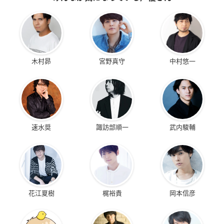
木村昴
宮野真守
中村悠一
速水奨
諏訪部順一
武内駿輔
花江夏樹
梶裕貴
岡本信彦