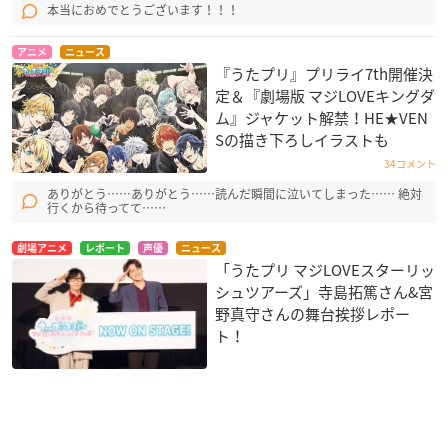
本当におめでとうございます！！！
アニメ
ニュース
『うたプリ』プリライ7th開催決
定＆『劇場版 マジLOVEキングダ
ム』ジャケット解禁！HE★VEN
Sの描き下ろしイラストも
34コメント
ありがとう……ありがとう……読んだ瞬間に泣いてしまった…… 絶対
行くから待ってて……
劇場アニメ
レポート
声優
ニュース
「うたプリ マジLOVEスターリッ
シュツアーズ」寺島拓篤さん&宮
野真守さんの舞台挨拶レポー
ト！