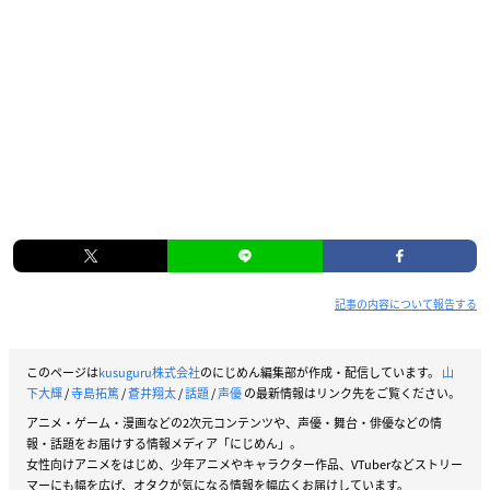
記事の内容について報告する
このページは
kusuguru株式会社
のにじめん編集部が作成・配信しています。
山
下大輝
/
寺島拓篤
/
蒼井翔太
/
話題
/
声優
の最新情報はリンク先をご覧ください。
アニメ・ゲーム・漫画などの2次元コンテンツや、声優・舞台・俳優などの情
報・話題をお届けする情報メディア「にじめん」。
女性向けアニメをはじめ、少年アニメやキャラクター作品、VTuberなどストリー
マーにも幅を広げ、オタクが気になる情報を幅広くお届けしています。