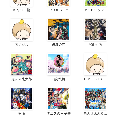
キャラ一覧
ハイキュー!!
アイドリッシ...
ちいかわ
鬼滅の刃
呪術廻戦
忍たま乱太郎
刀剣乱舞
Ｄｒ．ＳＴＯ...
銀魂
テニスの王子様
あんさんぶる...