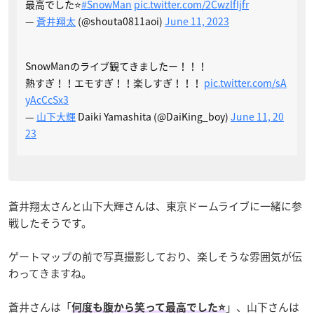
最高でした⭐️
#SnowMan
pic.twitter.com/2CwzlfIjfr
—
蒼井翔太
(@shouta0811aoi)
June 11, 2023
SnowManのライブ観てきましたー！！！
熱すぎ！！エモすぎ！！楽しすぎ！！！
pic.twitter.com/sA
yAcCcSx3
—
山下大輝
Daiki Yamashita (@DaiKing_boy)
June 11, 20
23
蒼井翔太さんと山下大輝さんは、東京ドームライブに一緒に参
戦したそうです。
ゲートマップの前で写真撮影しており、楽しそうな雰囲気が伝
わってきますね。
蒼井さんは「
」、山下さんは
何度も腹から笑って最高でした⭐️