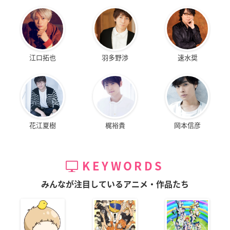
江口拓也
羽多野渉
速水奨
花江夏樹
梶裕貴
岡本信彦
KEYWORDS
みんなが注目しているアニメ・作品たち