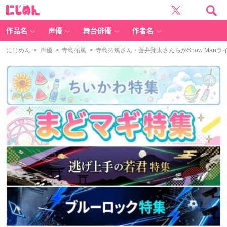
に
じ
め
ん
作品名
声優
舞台俳優
作者名
にじめん
>
声優
>
寺島拓篤
> 寺島拓篤さん・蒼井翔太さんらがSnow Ma