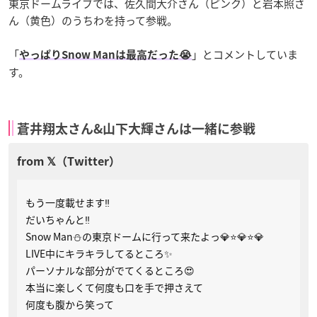
東京ドームライブでは、佐久間大介さん（ピンク）と岩本照さ
ん（黄色）のうちわを持って参戦。
「
」とコメントしていま
やっぱりSnow Manは最高だった😭
す。
蒼井翔太さん&山下大輝さんは一緒に参戦
もう一度載せます‼️
だいちゃんと‼️
Snow Man⛄️の東京ドームに行って来たよっ💎⭐️💎⭐💎
LIVE中にキラキラしてるところ✨
パーソナルな部分がでてくるところ😍
本当に楽しくて何度も口を手で押さえて
何度も腹から笑って