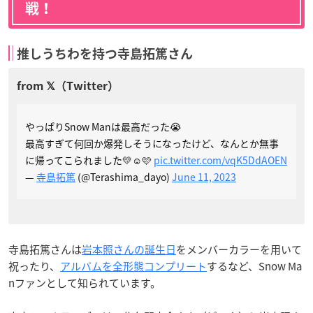
戦！
推しうちわを持つ寺島拓篤さん
やっぱりSnow Manは最高だった😭
最高すぎて何回か爆発しそうになったけど、なんとか無事
に帰ってこられました💛☺️🩷
pic.twitter.com/vqK5DdAOEN
—
寺島拓篤
(@Terashima_dayo)
June 11, 2023
寺島拓篤さんは
岩本照さんの誕生日
をメンバーカラーを用いて
祝ったり、
アルバムを全形態コンプリート
するなど、Snow Ma
nファンとして知られています。