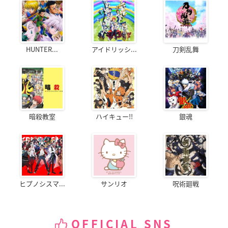
HUNTER...
アイドリッシ...
刀剣乱舞
暗殺教室
ハイキュー!!
銀魂
ヒプノシスマ...
サンリオ
呪術廻戦
OFFICIAL SNS