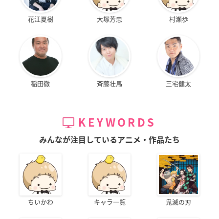
花江夏樹
大塚芳忠
村瀬歩
稲田徹
斉藤壮馬
三宅健太
KEYWORDS
みんなが注目しているアニメ・作品たち
ちいかわ
キャラ一覧
鬼滅の刃