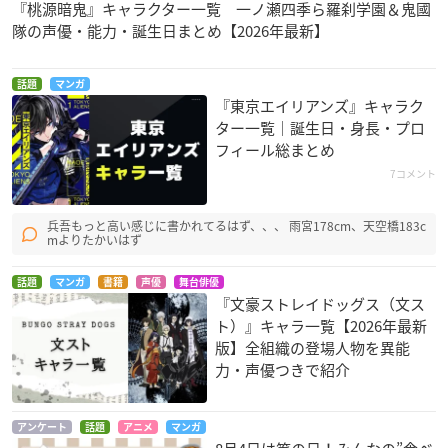
『桃源暗鬼』キャラクター一覧 一ノ瀬四季ら羅刹学園＆鬼國
隊の声優・能力・誕生日まとめ【2026年最新】
話題
マンガ
『東京エイリアンズ』キャラク
ター一覧｜誕生日・身長・プロ
フィール総まとめ
7コメント
兵吾もっと高い感じに書かれてるはず、、、 雨宮178cm、天空橋183c
mよりたかいはず
話題
マンガ
書籍
声優
舞台俳優
『文豪ストレイドッグス（文ス
ト）』キャラ一覧【2026年最新
版】全組織の登場人物を異能
力・声優つきで紹介
アンケート
話題
アニメ
マンガ