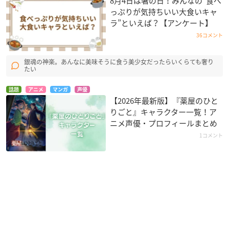
8月4日は箸の日！みんなの”食べ
っぷりが気持ちいい大食いキャ
ラ”といえば？【アンケート】
36コメント
銀魂の神楽。あんなに美味そうに食う美少女だったらいくらても奢り
たい
話題
アニメ
マンガ
声優
【2026年最新版】『薬屋のひと
りごと』キャラクター一覧！ア
ニメ声優・プロフィールまとめ
1コメント