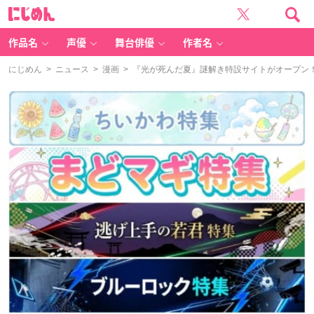
に
じ
め
ん
作品名
声優
舞台俳優
作者名
にじめん
>
ニュース
>
漫画
> 『光が死んだ夏』謎解き特設サイトがオープン！オ