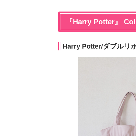
『Harry Potter』 
Harry Potter/ダ