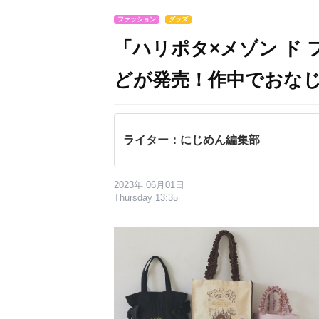
ファッション
グッズ
「ハリポタ×メゾン ド 
どが発売！作中でおな
ライター：にじめん編集部
2023年 06月01日
Thursday 13:35