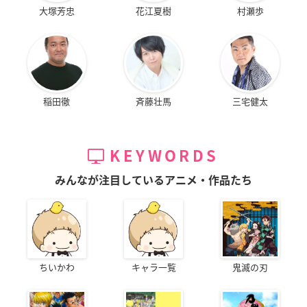
大塚芳忠
花江夏樹
村瀬歩
稲田徹
斉藤壮馬
三宅健太
KEYWORDS
みんなが注目しているアニメ・作品たち
ちいかわ
キャラ一覧
鬼滅の刃