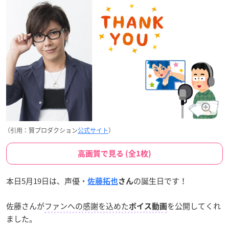
（引用：賢プロダクション
公式サイト
）
高画質で見る (全1枚)
本日5月19日は、声優・
の誕生日です！
佐藤拓也
さん
佐藤さんが
ファンへの感謝を込めた
を公開してくれ
ボイス動画
ました。