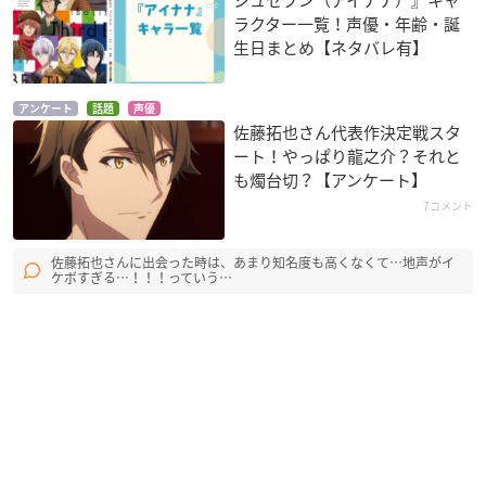
ラクター一覧！声優・年齢・誕
生日まとめ【ネタバレ有】
アンケート
話題
声優
佐藤拓也さん代表作決定戦スタ
ート！やっぱり龍之介？それと
も燭台切？【アンケート】
7コメント
佐藤拓也さんに出会った時は、あまり知名度も高くなくて…地声がイ
ケボすぎる…！！！っていう…