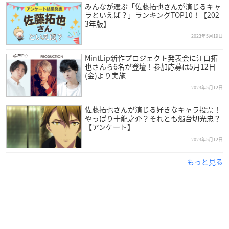
みんなが選ぶ「佐藤拓也さんが演じるキャ
ラといえば？」ランキングTOP10！【202
3年版】
2023年5月19日
MintLip新作プロジェクト発表会に江口拓
也さんら6名が登壇！参加応募は5月12日
(金)より実施
2023年5月12日
佐藤拓也さんが演じる好きなキャラ投票！
やっぱり十龍之介？それとも燭台切光忠？
【アンケート】
2023年5月12日
もっと見る