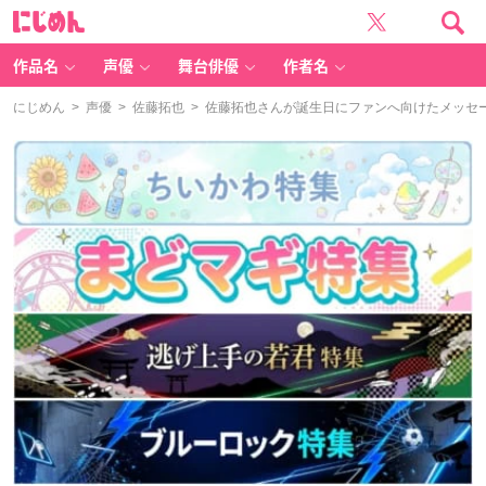
に
じ
め
ん
作品名
声優
舞台俳優
作者名
にじめん
>
声優
>
佐藤拓也
> 佐藤拓也さんが誕生日にファンへ向けたメッセ