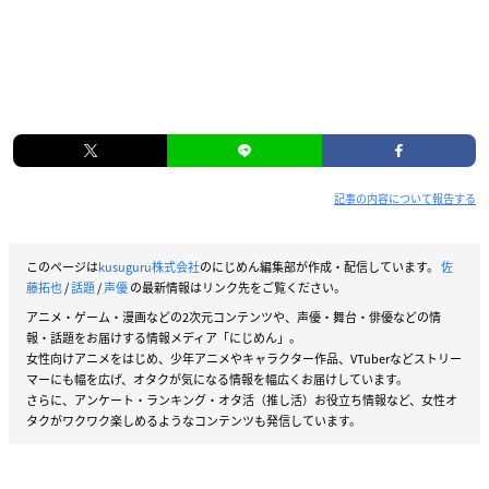
記事の内容について報告する
このページは
kusuguru株式会社
のにじめん編集部が作成・配信しています。
佐
藤拓也
/
話題
/
声優
の最新情報はリンク先をご覧ください。
アニメ・ゲーム・漫画などの2次元コンテンツや、声優・舞台・俳優などの情
報・話題をお届けする情報メディア「にじめん」。
女性向けアニメをはじめ、少年アニメやキャラクター作品、VTuberなどストリー
マーにも幅を広げ、オタクが気になる情報を幅広くお届けしています。
さらに、アンケート・ランキング・オタ活（推し活）お役立ち情報など、女性オ
タクがワクワク楽しめるようなコンテンツも発信しています。