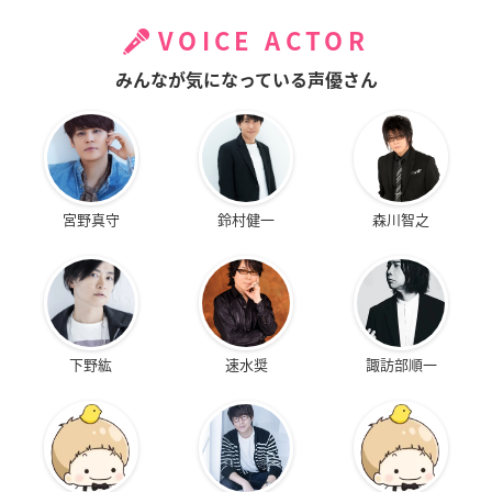
VOICE ACTOR
みんなが気になっている声優さん
宮野真守
鈴村健一
森川智之
下野紘
速水奨
諏訪部順一