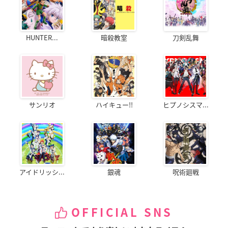
HUNTER...
暗殺教室
刀剣乱舞
サンリオ
ハイキュー!!
ヒプノシスマ...
アイドリッシ...
銀魂
呪術廻戦
OFFICIAL SNS