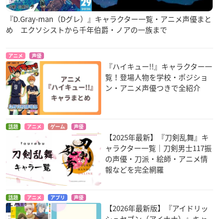
『D.Gray-man（Dグレ）』キャラクター一覧・アニメ声優まと
め エクソシストから千年伯爵・ノアの一族まで
アニメ
声優
『ハイキュー!!』キャラクター一
覧！登場人物を学校・ポジショ
ン・アニメ声優つきで全紹介
話題
アニメ
ゲーム
声優
【2025年最新】『刀剣乱舞』キ
ャラクター一覧｜刀剣男士117振
の声優・刀派・絵師・アニメ情
報などを完全網羅
話題
アニメ
アプリ
声優
【2026年最新版】『アイドリッ
シュセブン（アイナナ）』キャ