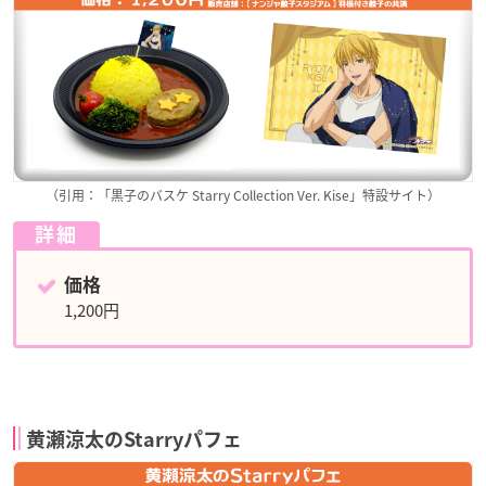
（引用：「黒子のバスケ Starry Collection Ver. Kise」特設サイト）
詳細
価格
1,200円
黄瀬涼太のStarryパフェ