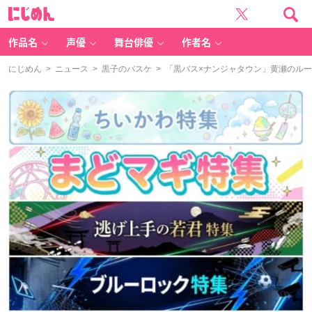
に
じ
め
ん
作品名
声優
舞台俳優
作者名
にじめん
>
ニュース
>
黒子のバスケ
> 「黒バス×ナンジャタウン」黄瀬のル