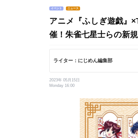
イベント
ニュース
アニメ『ふしぎ遊戯』×T
催！朱雀七星士らの新
ライター：にじめん編集部
2023年 05月15日
Monday 16:00