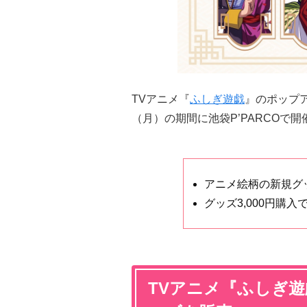
TVアニメ『
ふしぎ遊戯
』のポップア
（月）の期間に池袋P’PARCOで
アニメ絵柄の新規グ
グッズ3,000円購
TVアニメ『ふしぎ遊戯