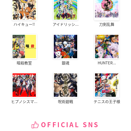
ハイキュー!!
アイドリッシ...
刀剣乱舞
暗殺教室
銀魂
HUNTER...
ヒプノシスマ...
呪術廻戦
テニスの王子様
OFFICIAL SNS