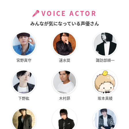
VOICE ACTOR
みんなが気になっている声優さん
宮野真守
速水奨
諏訪部順一
下野紘
木村昴
坂本真綾