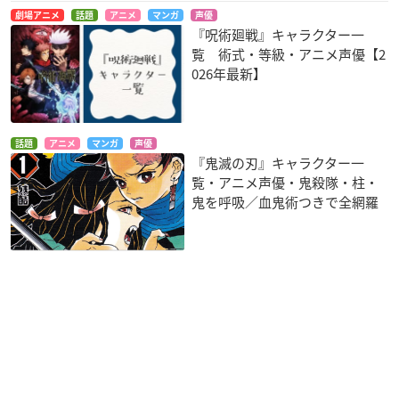
劇場アニメ
話題
アニメ
マンガ
声優
『呪術廻戦』キャラクター一
覧 術式・等級・アニメ声優【2
026年最新】
話題
アニメ
マンガ
声優
『鬼滅の刃』キャラクター一
覧・アニメ声優・鬼殺隊・柱・
鬼を呼吸／血鬼術つきで全網羅