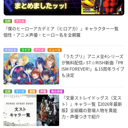
話題
アニメ
『僕のヒーローアカデミア（ヒロアカ）』キャラクター一覧
個性・アニメ声優・ヒーロー名を全網羅
イベント
ライブ
アニメ
ニュース
『うたプリ』アニメ全4シリーズ
が無料配信♪ ST☆RISH新曲「PR
ISM FOREVER!」＆15周年ライブ
も決定
話題
マンガ
書籍
声優
舞台俳優
『文豪ストレイドッグス（文ス
ト）』キャラ一覧【2026年最新
版】全組織の登場人物を異能
力・声優つきで紹介