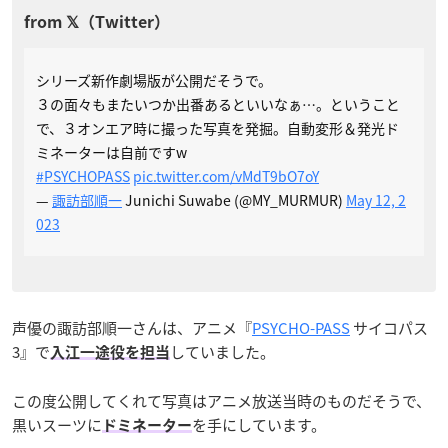
シリーズ新作劇場版が公開だそうで。
３の面々もまたいつか出番あるといいなぁ…。ということ
で、３オンエア時に撮った写真を発掘。自動変形＆発光ド
ミネーターは自前ですw
#PSYCHOPASS
pic.twitter.com/vMdT9bO7oY
—
諏訪部順一
Junichi Suwabe (@MY_MURMUR)
May 12, 2
023
声優の諏訪部順一さんは、アニメ『
PSYCHO-PASS
サイコパス
3』で
していました。
入江一途役を担当
この度公開してくれて写真はアニメ放送当時のものだそうで、
黒いスーツに
を手にしています。
ドミネーター