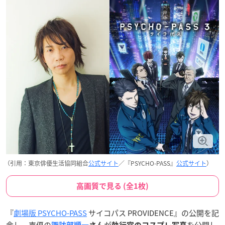
（引用：東京俳優生活協同組合
公式サイト
／『PSYCHO-PASS』
公式サイト
）
高画質で見る (全1枚)
『
劇場版 PSYCHO-PASS
サイコパス PROVIDENCE』の公開を記
念し、声優の
が
を公開し