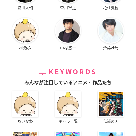
浪川大輔
森川智之
花江夏樹
村瀬歩
中村悠一
斉藤壮馬
KEYWORDS
みんなが注目しているアニメ・作品たち
ちいかわ
キャラ一覧
鬼滅の刃