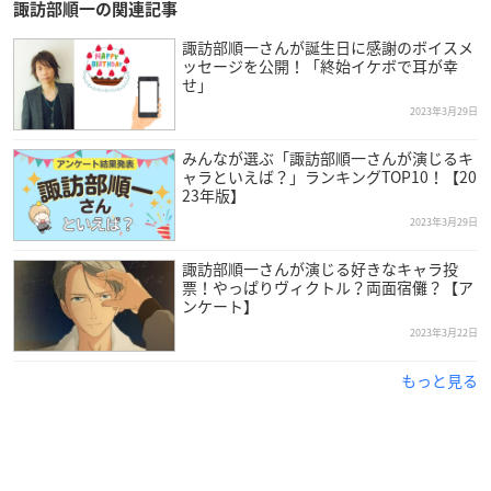
諏訪部順一の関連記事
諏訪部順一さんが誕生日に感謝のボイスメ
ッセージを公開！「終始イケボで耳が幸
せ」
2023年3月29日
みんなが選ぶ「諏訪部順一さんが演じるキ
ャラといえば？」ランキングTOP10！【20
23年版】
2023年3月29日
諏訪部順一さんが演じる好きなキャラ投
票！やっぱりヴィクトル？両面宿儺？【ア
ンケート】
2023年3月22日
もっと見る