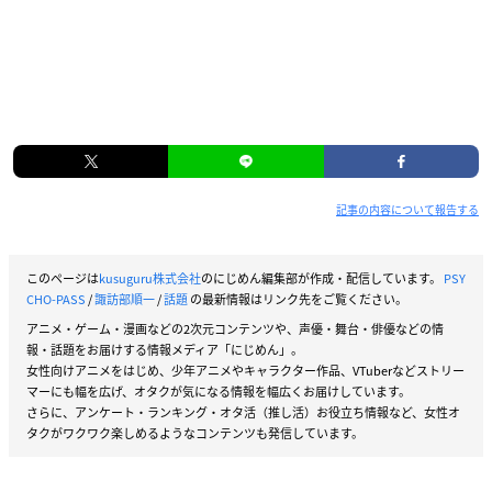
記事の内容について報告する
このページは
kusuguru株式会社
のにじめん編集部が作成・配信しています。
PSY
CHO-PASS
/
諏訪部順一
/
話題
の最新情報はリンク先をご覧ください。
アニメ・ゲーム・漫画などの2次元コンテンツや、声優・舞台・俳優などの情
報・話題をお届けする情報メディア「にじめん」。
女性向けアニメをはじめ、少年アニメやキャラクター作品、VTuberなどストリー
マーにも幅を広げ、オタクが気になる情報を幅広くお届けしています。
さらに、アンケート・ランキング・オタ活（推し活）お役立ち情報など、女性オ
タクがワクワク楽しめるようなコンテンツも発信しています。