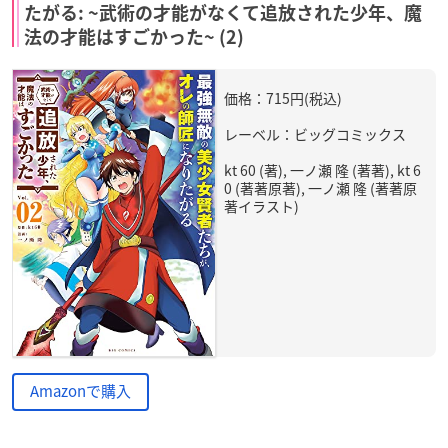
たがる: ~武術の才能がなくて追放された少年、魔
法の才能はすごかった~ (2)
価格：715円(税込)
レーベル：ビッグコミックス
kt 60 (著), 一ノ瀬 隆 (著著), kt 6
0 (著著原著), 一ノ瀬 隆 (著著原
著イラスト)
Amazonで購入