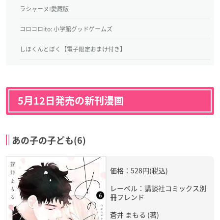
ラシャーヌ!愛蔵版
コロコロito: 小学館グッドゲームズ
しほくんとぼく【電子限定おまけ付き】
5月12日発売の新刊漫画
あの子の子ども(6)
価格：528円(税込)
レーベル：講談社コミックス別
冊フレンド
蒼井 まもる (著)