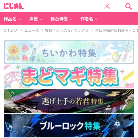
に
じ
め
ん
作品名
声優
舞台俳優
作者名
にじめん
>
ニュース
>
舞妓さんちのまかないさん
> 本日発売の新刊漫画・コミ