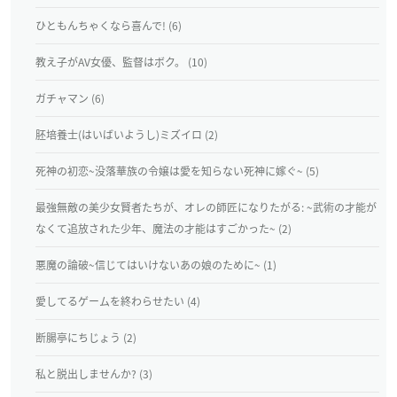
ひともんちゃくなら喜んで! (6)
教え子がAV女優、監督はボク。 (10)
ガチャマン (6)
胚培養士(はいばいようし)ミズイロ (2)
死神の初恋~没落華族の令嬢は愛を知らない死神に嫁ぐ~ (5)
最強無敵の美少女賢者たちが、オレの師匠になりたがる: ~武術の才能が
なくて追放された少年、魔法の才能はすごかった~ (2)
悪魔の論破~信じてはいけないあの娘のために~ (1)
愛してるゲームを終わらせたい (4)
断腸亭にちじょう (2)
私と脱出しませんか? (3)