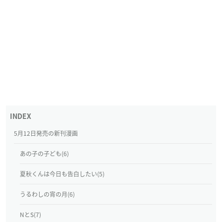
5月12日発売の新刊漫画
あの子の子ども(6)
夏秋くんは今日も告白したい(5)
うるわしの宵の月(6)
NとS(7)