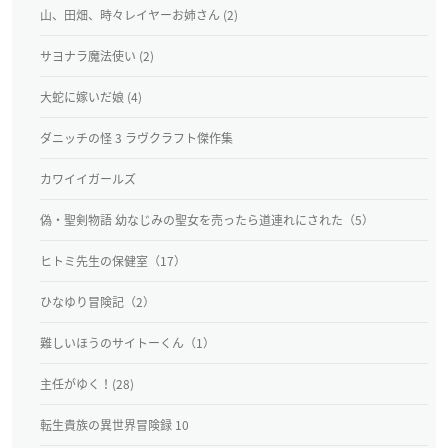
山、田畑、時々レイヤーお姉さん (2)
サヨナラ魔法使い (2)
大蛇に嫁いだ娘 (4)
ダニッチの怪 3 ラヴクラフト傑作集
カワイイガールズ
偽・聖剣物語 幼なじみの聖女を売ったら道連れにされた（5）
ヒトミ先生の保健室（17）
ひなゆり冒険記（2）
難しいほうのサイトーくん（1）
主任がゆく！(28)
転生貴族の異世界冒険録 10