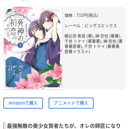
価格：715円(税込)
レーベル：ビッグコミックス
朝比奈 希夜 (著), 榊 空也 (著著),
千世 トケイ (著著著), 榊 空也 (著
著著原著), 千世 トケイ (著著著
原著イラスト)
Amazonで購入
アニメイトで購入
最強無敵の美少女賢者たちが、オレの師匠になり