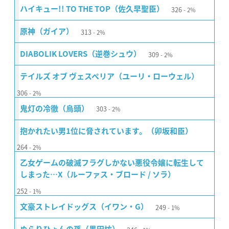
326
ハイキュー!! TO THE TOP（佐久早聖臣）
2%
313
原神（ガイア）
2%
309
DIABOLIK LOVERS（逆巻シュウ）
2%
テイルズ オブ ヴェスペリア（ユーリ・ローウェル）
306
2%
303
鬼灯の冷徹（烏頭）
2%
抱かれたい男1位に脅されています。（卯坂和臣）
264
2%
乙女ゲームの破滅フラグしかない悪役令嬢に転生して
しまった…X（ルーファス・ブロード / ソラ）
252
1%
249
文豪ストレイドッグス（イワン・G）
1%