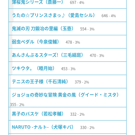
697
薄桜鬼シリーズ（斎藤一）
4%
646
うたの☆プリンスさまっ♪（愛島セシル）
4%
554
鬼滅の刃 刀鍛冶の里編（玉壺）
3%
478
弱虫ペダル（今泉俊輔）
3%
470
あんさんぶるスターズ!（三毛縞斑）
3%
453
ツキウタ。（睦月始）
3%
379
テニスの王子様（千石清純）
2%
ジョジョの奇妙な冒険 黄金の風（グイード・ミスタ）
355
2%
332
黒子のバスケ（若松孝輔）
2%
330
NARUTO -ナルト-（犬塚キバ）
2%