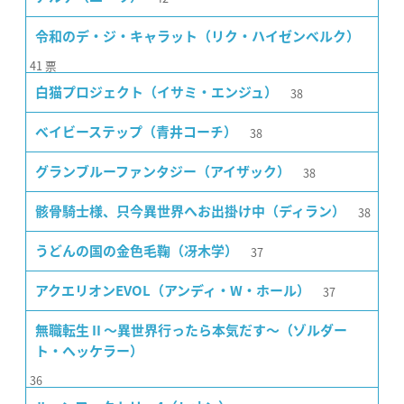
令和のデ・ジ・キャラット（リク・ハイゼンベルク）
41
票
38
白猫プロジェクト（イサミ・エンジュ）
38
ベイビーステップ（青井コーチ）
38
グランブルーファンタジー（アイザック）
38
骸骨騎士様、只今異世界へお出掛け中（ディラン）
37
うどんの国の金色毛鞠（冴木学）
37
アクエリオンEVOL（アンディ・W・ホール）
無職転生 II 〜異世界行ったら本気だす〜（ゾルダー
ト・ヘッケラー）
36