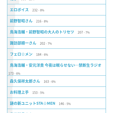
232
エロボイス
8%
216
前野智昭さん
8%
207
鳥海浩輔・前野智昭の大人のトリセツ
7%
202
諏訪部順一さん
7%
184
フェロ☆メン
6%
鳥海浩輔・安元洋貴 今夜は眠らせない…禁断生ラジオ
173
6%
163
森久保祥太郎さん
6%
153
お料理上手
5%
146
謎の新ユニットSTA☆MEN
5%