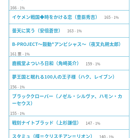
166
1%
165
イケメン戦国◆時をかける恋（豊臣秀吉）
1%
163
曇天に笑う（安倍蒼世）
1%
B-PROJECT〜鼓動*アンビシャス〜（夜叉丸朔太郎）
161
票
1%
159
鹿楓堂よついろ日和（角崎英介）
1%
夢王国と眠れる100人の王子様（ハク、レイブン）
156
1%
ブラッククローバー（ノゼル・シルヴァ、ハモン・カ
ーセウス）
155
1%
147
戦刻ナイトブラッド（上杉謙信）
1%
140
スタミュ（楪＝クリスチアン＝リオン）
1%