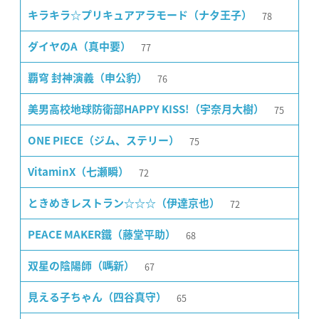
78
キラキラ☆プリキュアアラモード（ナタ王子）
77
ダイヤのA（真中要）
76
覇穹 封神演義（申公豹）
75
美男高校地球防衛部HAPPY KISS!（宇奈月大樹）
75
ONE PIECE（ジム、ステリー）
72
VitaminX（七瀬瞬）
72
ときめきレストラン☆☆☆（伊達京也）
68
PEACE MAKER鐵（藤堂平助）
67
双星の陰陽師（嗎新）
65
見える子ちゃん（四谷真守）