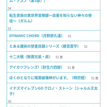
ム・アスノ〈第3部〉）
54
転生貴族の異世界冒険録〜自重を知らない神々の使
徒〜（ガルム）
53
52
DYNAMIC CHORD（月野原久遠）
52
とある魔術の禁書目録シリーズ（建宮斎字）
51
票
十二大戦（断罪兄弟・弟）
51
票
アイカツフレンズ!（針生六四郎）
51
票
ぼくのとなりに暗黒破壊神がいます。（時宗樒）
イナズマイレブンGO クロノ・ストーン（シャルル王太
子）
50