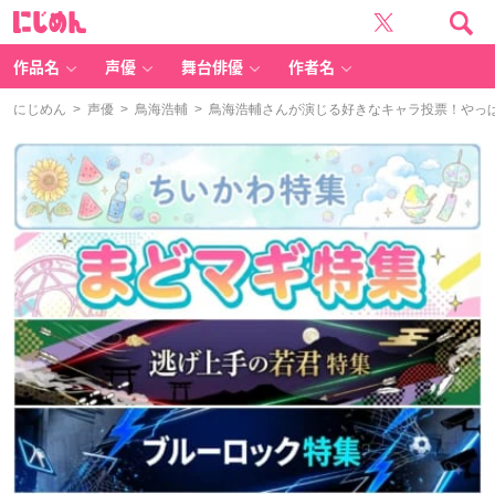
に
じ
め
ん
作品名
声優
舞台俳優
作者名
にじめん
>
声優
>
鳥海浩輔
> 鳥海浩輔さんが演じる好きなキャラ投票！やっ