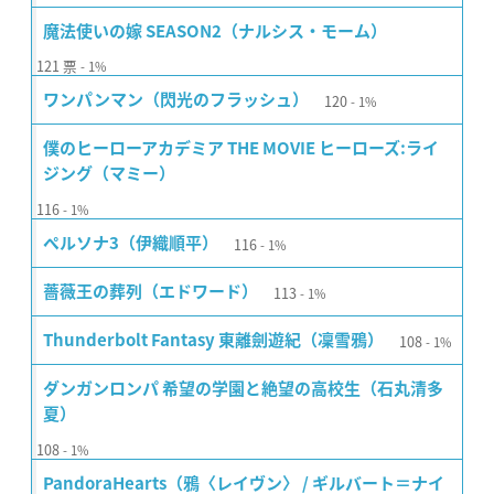
魔法使いの嫁 SEASON2（ナルシス・モーム）
121
票
1%
120
ワンパンマン（閃光のフラッシュ）
1%
僕のヒーローアカデミア THE MOVIE ヒーローズ:ライ
ジング（マミー）
116
1%
116
ペルソナ3（伊織順平）
1%
113
薔薇王の葬列（エドワード）
1%
108
Thunderbolt Fantasy 東離劍遊紀（凜雪鴉）
1%
ダンガンロンパ 希望の学園と絶望の高校生（石丸清多
夏）
108
1%
PandoraHearts（鴉〈レイヴン〉 / ギルバート＝ナイ