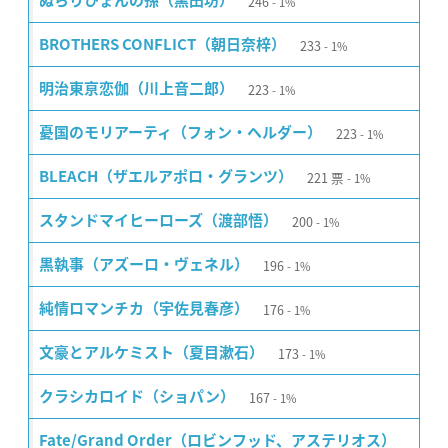
246
ぬらりひょんの孫（黒田坊）
1%
233
BROTHERS CONFLICT（朝日奈梓）
1%
223
明治東亰恋伽（川上音二郎）
1%
223
憂国のモリアーティ（フォン・ヘルダー）
1%
221
票
BLEACH（ザエルアポロ・グランツ）
1%
200
スタンドマイヒーローズ（渡部悟）
1%
196
黒執事（アズーロ・ヴェネル）
1%
176
純情ロマンチカ（宇佐見春彦）
1%
173
文豪とアルケミスト（夏目漱石）
1%
167
クラシカロイド（ショパン）
1%
Fate/Grand Order（ロビンフッド、アステリオス）