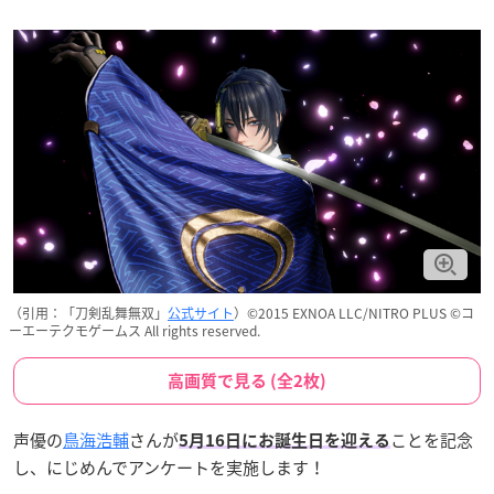
（引用：「刀剣乱舞無双」
公式サイト
）©2015 EXNOA LLC/NITRO PLUS ©コ
ーエーテクモゲームス All rights reserved.
高画質で見る (全2枚)
声優の
鳥海浩輔
さんが
ことを記念
5月16日にお誕生日を迎える
し、にじめんでアンケートを実施します！