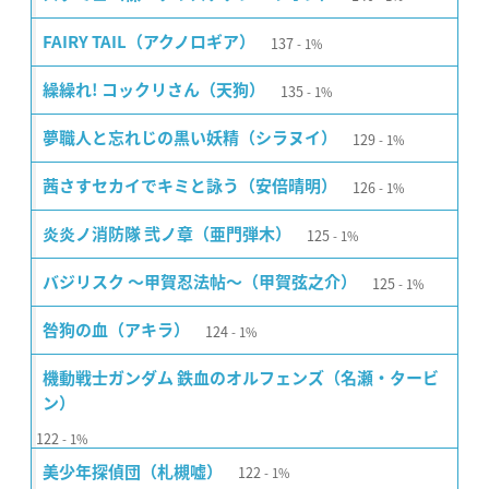
137
FAIRY TAIL（アクノロギア）
1%
135
繰繰れ! コックリさん（天狗）
1%
129
夢職人と忘れじの黒い妖精（シラヌイ）
1%
126
茜さすセカイでキミと詠う（安倍晴明）
1%
125
炎炎ノ消防隊 弐ノ章（亜門弾木）
1%
125
バジリスク 〜甲賀忍法帖〜（甲賀弦之介）
1%
124
咎狗の血（アキラ）
1%
機動戦士ガンダム 鉄血のオルフェンズ（名瀬・タービ
ン）
122
1%
122
美少年探偵団（札槻嘘）
1%