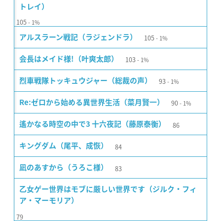
トレイ）
105
1%
105
アルスラーン戦記（ラジェンドラ）
1%
103
会長はメイド様!（叶爽太郎）
1%
93
烈車戦隊トッキュウジャー（総裁の声）
1%
90
Re:ゼロから始める異世界生活（菜月賢一）
1%
86
遙かなる時空の中で3 十六夜記（藤原泰衡）
84
キングダム（尾平、成恢）
83
凪のあすから（うろこ様）
乙女ゲー世界はモブに厳しい世界です（ジルク・フィ
ア・マーモリア）
79