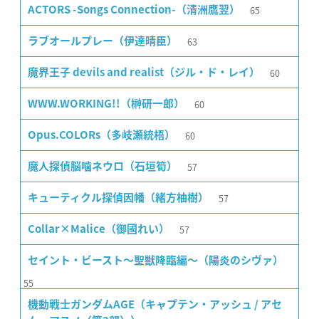
65
ACTORS -Songs Connection-（清洲鷹翌）
63
ラブオールプレー（伊達晴臣）
60
魔界王子 devils and realist（ジル・ド・レイ）
60
WWW.WORKING!!（榊研一郎）
60
Opus.COLORs（多岐瀬統梧）
57
魔人探偵脳噛ネウロ（石垣筍）
57
キューティクル探偵因幡（緒方柚樹）
57
Collar×Malice（御國れい）
セイント・ビースト〜聖獣降臨編〜（陽炎のシヴァ）
55
機動戦士ガンダムAGE（キャプテン・アッシュ / アセ