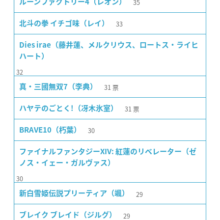
35
ルーンファクトリー4（レオン）
33
北斗の拳 イチゴ味（レイ）
Dies irae（藤井蓮、メルクリウス、ロートス・ライヒ
ハート）
32
31
票
真・三國無双7（李典）
31
票
ハヤテのごとく!（冴木氷室）
30
BRAVE10（朽葉）
ファイナルファンタジーXIV: 紅蓮のリベレーター（ゼ
ノス・イェー・ガルヴァス）
30
29
新白雪姫伝説プリーティア（颯）
29
ブレイク ブレイド（ジルグ）