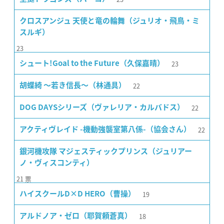
クロスアンジュ 天使と竜の輪舞（ジュリオ・飛鳥・ミ
スルギ）
23
23
シュート!Goal to the Future（久保嘉晴）
22
胡蝶綺 〜若き信長〜（林通具）
22
DOG DAYSシリーズ（ヴァレリア・カルバドス）
22
アクティヴレイド -機動強襲室第八係-（協会さん）
銀河機攻隊 マジェスティックプリンス（ジュリアー
ノ・ヴィスコンティ）
21
票
19
ハイスクールD×D HERO（曹操）
18
アルドノア・ゼロ（耶賀頼蒼真）