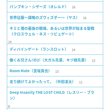
16
パンプキン・シザーズ（オレルド）
16
世界征服〜謀略のズヴィズダー〜（ヤス）
キミと僕の最後の戦場、あるいは世界が始まる聖戦
（クロスウェル・ネス・リビュゲート）
14
14
ディバインゲート（ランスロット）
13
働くお兄さん!の2!（大ガル先輩、キヅ根先輩）
13
Room Mate（宮坂真也）
11
走り続けてよかったって。（中田凌太）
Deep Insanity THE LOST CHILD（レスリー・ブラ
ン）
8