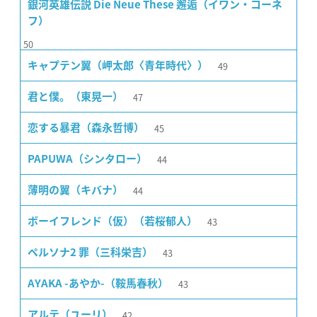
銀河英雄伝説 Die Neue These 邂逅（イワン・コーネ
フ）
50
49
キャプテン翼（岬太郎〈青年時代〉）
47
君と僕。（東晃一）
45
恋する暴君（森永哲博）
44
PAPUWA（シンタロー）
44
薄明の翼（キバナ）
43
ボーイフレンド（仮）（若桜郁人）
43
ペルソナ2 罪（三科栄吉）
43
AYAKA -あやか-（鞍馬春秋）
42
アルテ（ユーリ）