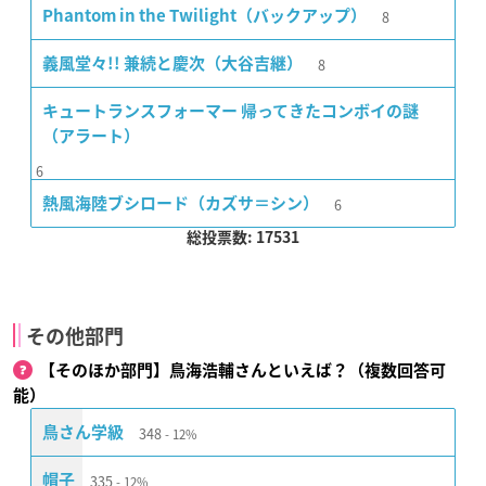
8
Phantom in the Twilight（バックアップ）
8
義風堂々!! 兼続と慶次（大谷吉継）
キュートランスフォーマー 帰ってきたコンボイの謎
（アラート）
6
6
熱風海陸ブシロード（カズサ＝シン）
総投票数: 17531
その他部門
【そのほか部門】鳥海浩輔さんといえば？（複数回答可
能）
348
鳥さん学級
12%
335
帽子
12%