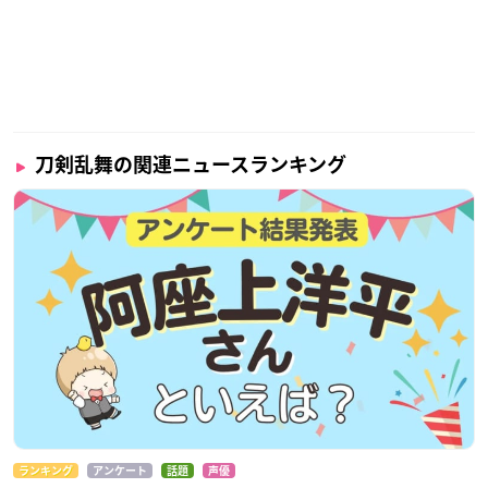
(ショルダー 紐付き)
【製品素材】
本体：ポリエステル・PVC・PU・鉄・亜鉛合金・銅
【対象年齢】
15歳以上
刀剣乱舞の関連ニュースランキング
【サイズ】
がま口ポーチ：約W210×H180×D30mm
(ショルダー紐の長さ：約670mm-1280mm)
【重量】
約240g
【ご注文受付数】
1注文につき各種5個まで
【生産エリア】
中国
ランキング
アンケート
話題
声優