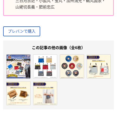
三日月宗近・小狐丸・蛍丸・加州清光・鶴丸国永・
山姥切長義・肥前忠広
プレバンで購入
この記事の他の画像（全6枚）