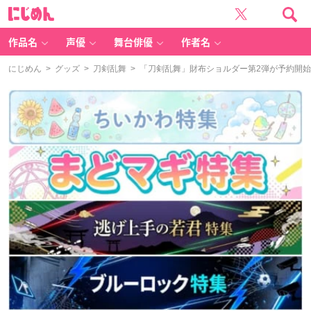
に
じ
め
ん
作品名
声優
舞台俳優
作者名
にじめん
>
グッズ
>
刀剣乱舞
> 「刀剣乱舞」財布ショルダー第2弾が予約開