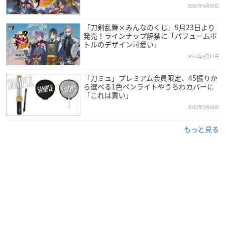
紙幣も折らずに収納でき、棒金や印鑑など少し幅のあるも
2023年5月09日
のも入れられます。
「刀剣乱舞×みんなのくじ」9月23日より
中央には小銭や鍵などの小物も入れられるファスナーポケ
発売！ラインナップ解禁に「パフュームボ
ットも付いて安心です。
トルのデザイン可愛い」
スマートフォンなどをサッと入れるのに便利な外ポケット
2023年9月11日
の内側にはペン差しが付いていたり、
「刀ミュ」プレミアム会員限定、45振りか
更に反対側のクリアポケットはチケット提示などにも役立
ら選べる1色ペンライトやうちわカバーに
ちます。
「これは買い」
取り外し可能なショルダー紐は、利き手に合わせて付ける
2023年5月08日
向きも変えられて、
余った金具にはキーホルダーなども取付可能です。
もっと見る
バッグインバッグとしても活躍するアイテムです！
第二弾 ラインアップ【全7種】
三日月宗近 / 小狐丸 / 蛍丸 / 加州清光 / 鶴丸国永 / 山姥切長
義 / 肥前忠広
【セット内容】
本体：１個