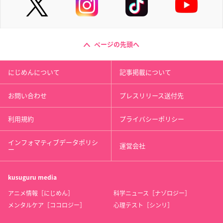
ページの先頭へ
にじめんについて
記事掲載について
お問い合わせ
プレスリリース送付先
利用規約
プライバシーポリシー
インフォマティブデータポリシ
運営会社
ー
kusuguru
media
アニメ情報［にじめん］
科学ニュース［ナゾロジー］
メンタルケア［ココロジー］
心理テスト［シンリ］