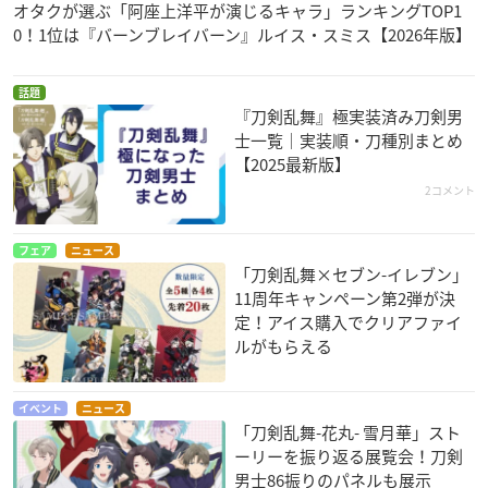
オタクが選ぶ「阿座上洋平が演じるキャラ」ランキングTOP1
※準備数に達した場合、予定期間内であっても早期に販売
0！1位は『バーンブレイバーン』ルイス・スミス【2026年版】
を終了させていただくことがございます。
※お届け時期を変更し、ご注文を承る場合がございます。
話題
※本ページに掲載された商品写真・仕様は、開発中のもの
『刀剣乱舞』極実装済み刀剣男
です。商品仕様等は予告なく変更になる場合があります。
士一覧｜実装順・刀種別まとめ
※写真の色味は本品と多少異なる場合がございます。
【2025最新版】
※縫製品の為、多少の個体差があります。予めご了承くだ
2コメント
さい。
フェア
ニュース
プレバンで購入
「刀剣乱舞×セブン-イレブン」
11周年キャンペーン第2弾が決
定！アイス購入でクリアファイ
ルがもらえる
イベント
ニュース
「刀剣乱舞-花丸- 雪月華」スト
『刀剣乱舞ONLINE』より、
ーリーを振り返る展覧会！刀剣
「カウモ」の財布ショルダーマチタイプが登場！
男士86振りのパネルも展示
イベントなどで、スムーズに買い物や小物の出し入れができ