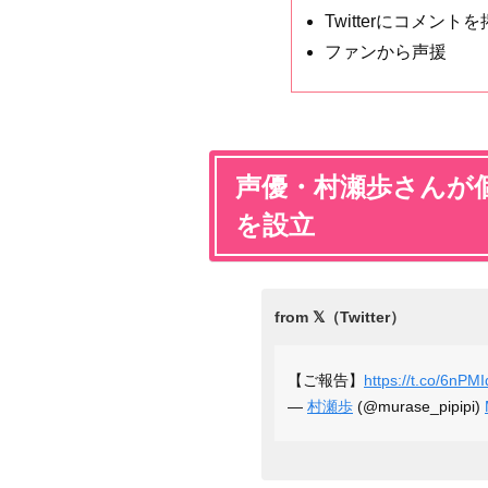
Twitterにコメント
ファンから声援
声優・村瀬歩さんが
を設立
【ご報告】
https://t.co/6nP
—
村瀬歩
(@murase_pipipi)