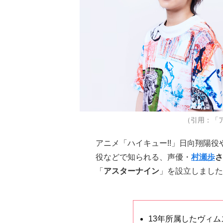
（引用：「
アニメ「ハイキュー!!」日向翔陽
役などで知られる、声優・
村瀬歩
さ
「
アスターナイン
」を設立しました
13年所属したヴィム