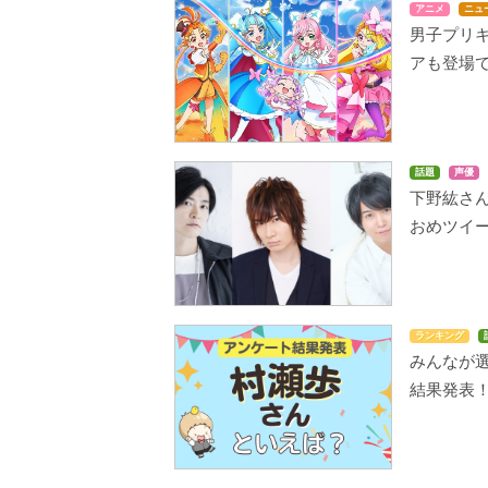
アニメ
ニュ
男子プリ
アも登場
話題
声優
下野紘さん
おめツイー
ランキング
みんなが選
結果発表！