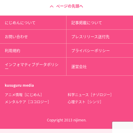
ページの先頭へ
にじめんについて
記事掲載について
お問い合わせ
プレスリリース送付先
利用規約
プライバシーポリシー
インフォマティブデータポリシ
運営会社
ー
kusuguru
media
アニメ情報［にじめん］
科学ニュース［ナゾロジー］
メンタルケア［ココロジー］
心理テスト［シンリ］
Copyright 2013 nijimen.