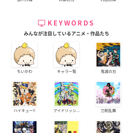
KEYWORDS
みんなが注目しているアニメ・作品たち
ちいかわ
キャラ一覧
鬼滅の刃
ハイキュー!!
アイドリッシ...
刀剣乱舞