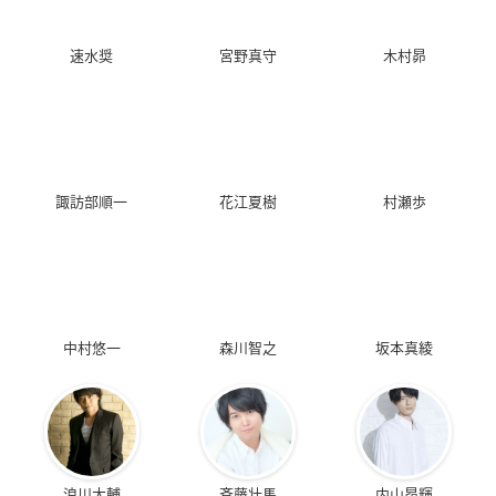
速水奨
宮野真守
木村昴
諏訪部順一
花江夏樹
村瀬歩
中村悠一
森川智之
坂本真綾
浪川大輔
斉藤壮馬
内山昂輝