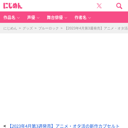
S
に
a
じ
n-
め
X
ん
オ
ー
作品名
声優
舞台俳優
作者名
ル
ス
タ
ー
にじめん
>
グッズ
>
ブルーロック
>
【2023年4月第3週発売】アニメ・オ
ズ
ス
イ
ー
ト！
ポ
ー
チ
コ
レ
ク
シ
ョ
ン
-
ア
ニ
メ
情
報
サ
イ
ト
に
じ
め
ん
【2023年4月第3週発売】アニメ・オタ活の新作カプセルト
<