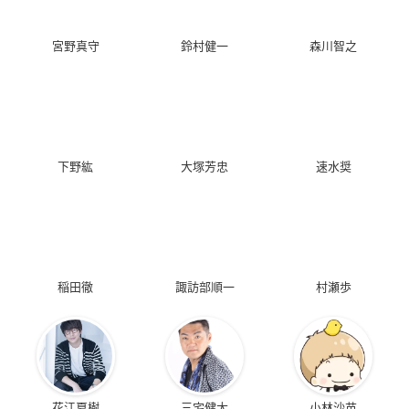
宮野真守
鈴村健一
森川智之
下野紘
大塚芳忠
速水奨
稲田徹
諏訪部順一
村瀬歩
花江夏樹
三宅健太
小林沙苗