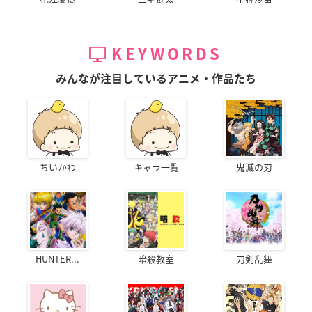
KEYWORDS
みんなが注目しているアニメ・作品たち
ちいかわ
キャラ一覧
鬼滅の刃
HUNTER...
暗殺教室
刀剣乱舞