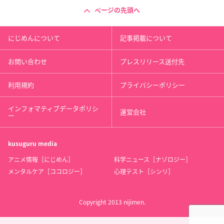
ページの先頭へ
にじめんについて
記事掲載について
お問い合わせ
プレスリリース送付先
利用規約
プライバシーポリシー
インフォマティブデータポリシ
運営会社
ー
kusuguru
media
アニメ情報［にじめん］
科学ニュース［ナゾロジー］
メンタルケア［ココロジー］
心理テスト［シンリ］
Copyright 2013 nijimen.