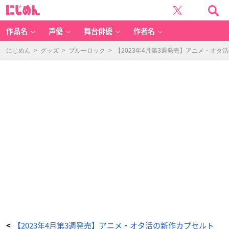
く
に
ま
じ
の
め
プ
ん
ー
さ
作品名
声優
舞台俳優
作者名
ん
コ
ス
チ
にじめん
>
グッズ
>
ブルーロック
>
【2023年4月第3週発売】アニメ・オ
ュ
ー
ム
フ
ィ
ギ
ュ
ア
コ
レ
ク
シ
ョ
ン
-
ア
ニ
メ
情
報
サ
イ
ト
に
じ
め
ん
【2023年4月第3週発売】アニメ・オタ活の新作カプセルト
<