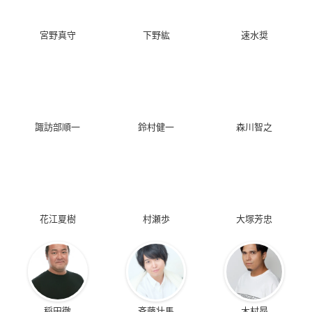
宮野真守
下野紘
速水奨
諏訪部順一
鈴村健一
森川智之
花江夏樹
村瀬歩
大塚芳忠
稲田徹
斉藤壮馬
木村昴