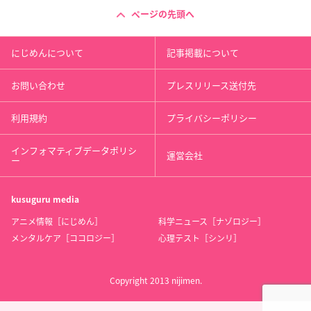
ページの先頭へ
にじめんについて
記事掲載について
お問い合わせ
プレスリリース送付先
利用規約
プライバシーポリシー
インフォマティブデータポリシ
運営会社
ー
kusuguru
media
アニメ情報［にじめん］
科学ニュース［ナゾロジー］
メンタルケア［ココロジー］
心理テスト［シンリ］
Copyright 2013 nijimen.