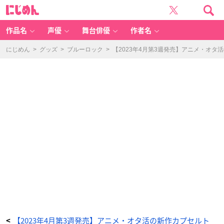
カ
に
ッ
じ
ラ
め
フ
ん
ル
な
作品名
声優
舞台俳優
作者名
エ
ッ
ッ
ブ
にじめん
>
グッズ
>
ブルーロック
>
【2023年4月第3週発売】アニメ・オ
リ
デ
イ
ア
ク
リ
ル
キ
ー
ホ
ル
ダ
ー
-
ア
ニ
メ
情
報
サ
イ
ト
に
じ
め
ん
【2023年4月第3週発売】アニメ・オタ活の新作カプセルト
<