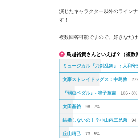
演じたキャラクター以外のラインナ
す！
複数回答可能ですので、好きなだけ
鳥越裕貴さんといえば？（複数
ミュージカル『刀剣乱舞』：大和守
文豪ストレイドッグス：中島敦
27
『弱虫ペダル』- 鳴子章吉
106
8%
太田基裕
98
7%
結婚しないの！？小山内三兄弟
94
丘山晴己
73
5%