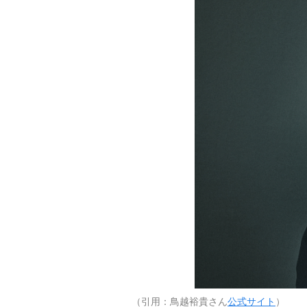
（引用：鳥越裕貴さん
公式サイト
）