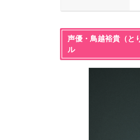
声優・鳥越裕貴（と
ル