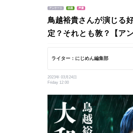
アンケート
話題
声優
鳥越裕貴さんが演じる
定？それとも敦？【ア
ライター：にじめん編集部
2023年 03月24日
Friday 12:00