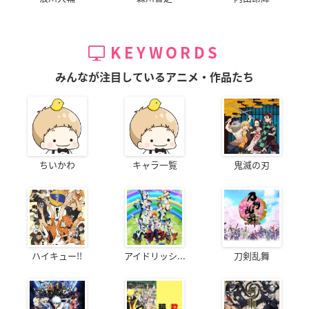
KEYWORDS
みんなが注目しているアニメ・作品たち
ちいかわ
キャラ一覧
鬼滅の刃
ハイキュー!!
アイドリッシ...
刀剣乱舞