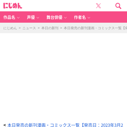
異
に
世
じ
界
め
闘
ん
牌
記
作品名
声優
舞台俳優
作者名
2
-
ア
ニ
にじめん
>
ニュース
>
本日の新刊
>
本日発売の新刊漫画・コミックス一覧【発売
メ
情
報
サ
イ
ト
に
じ
め
ん
本日発売の新刊漫画・コミックス一覧【発売日：2023年3月2
<