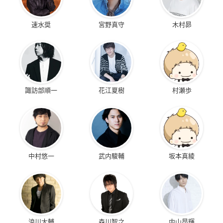
速水奨
宮野真守
木村昴
諏訪部順一
花江夏樹
村瀬歩
中村悠一
武内駿輔
坂本真綾
浪川大輔
森川智之
内山昂輝