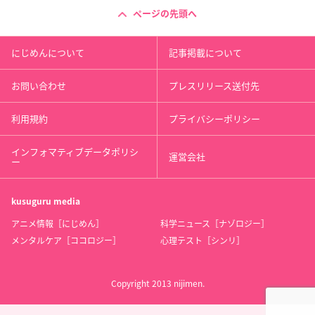
ページの先頭へ
にじめんについて
記事掲載について
お問い合わせ
プレスリリース送付先
利用規約
プライバシーポリシー
インフォマティブデータポリシ
運営会社
ー
kusuguru
media
アニメ情報［にじめん］
科学ニュース［ナゾロジー］
メンタルケア［ココロジー］
心理テスト［シンリ］
Copyright 2013 nijimen.