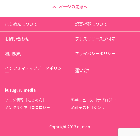
ページの先頭へ
にじめんについて
記事掲載について
お問い合わせ
プレスリリース送付先
利用規約
プライバシーポリシー
インフォマティブデータポリシ
運営会社
ー
kusuguru
media
アニメ情報［にじめん］
科学ニュース［ナゾロジー］
メンタルケア［ココロジー］
心理テスト［シンリ］
Copyright 2013 nijimen.