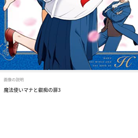
画像の説明
魔法使いマナと叡痴の扉3