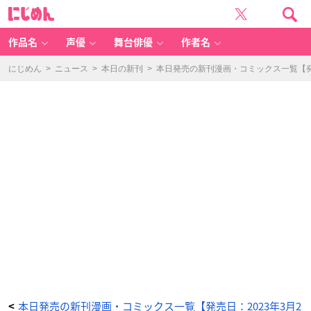
魔
に
法
じ
使
め
い
ん
マ
ナ
作品名
声優
舞台俳優
作者名
と
叡
痴
の
にじめん
>
ニュース
>
本日の新刊
>
本日発売の新刊漫画・コミックス一覧【発売
扉
3
-
ア
ニ
メ
情
報
サ
イ
ト
に
じ
め
ん
本日発売の新刊漫画・コミックス一覧【発売日：2023年3月2
<