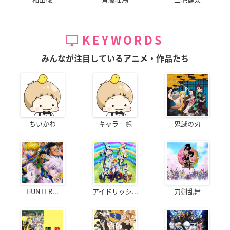
KEYWORDS
みんなが注目しているアニメ・作品たち
ちいかわ
キャラ一覧
鬼滅の刃
HUNTER...
アイドリッシ...
刀剣乱舞