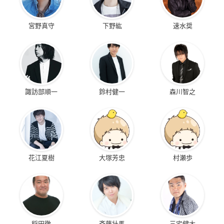
宮野真守
下野紘
速水奨
諏訪部順一
鈴村健一
森川智之
花江夏樹
大塚芳忠
村瀬歩
稲田徹
斉藤壮馬
三宅健太