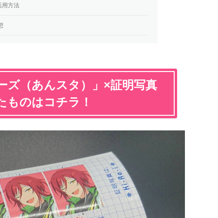
活用方法
想
ーズ（あんスタ）」×証明写真
影したものはコチラ！