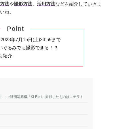
方法
や
撮影方法
、
活用方法
などを紹介していきま
いね。
Point
23年7月15日(土)23:59まで
いぐるみでも撮影できる！？
も紹介
」×証明写真機「Ki-Re-i」撮影したものはコチラ！