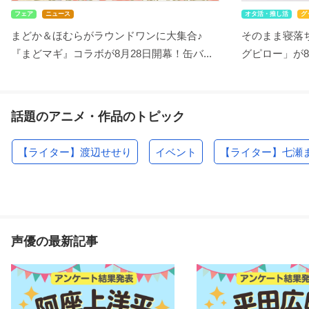
フェア
ニュース
オタ活・推し活
グ
まどか＆ほむらがラウンドワンに大集合♪
そのまま寝落ち
『まどマギ』コラボが8月28日開幕！缶バ...
グピロー」が8
話題のアニメ・作品のトピック
【ライター】渡辺せせり
イベント
【ライター】七瀬
声優の最新記事