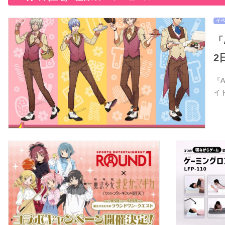
イベ
「
2
『
イ