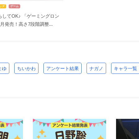
ッズ
ゲーム
してOK♪ 「ゲーミングロン
月発売！高さ7段階調整...
まゆ
ちいかわ
アンケート結果
ナガノ
キャラ一覧