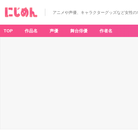
材
料
-
アニメや声優、キャラクターグッズなど女性の
ア
ニ
メ
情
報
TOP
作品名
声優
舞台俳優
作者名
サ
イ
ト
に
じ
め
ん