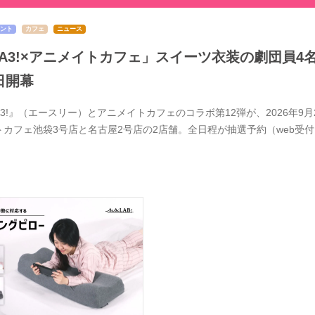
ント
カフェ
ニュース
A3!×アニメイトカフェ」スイーツ衣装の劇団員4
日開幕
A3!』（エースリー）とアニメイトカフェのコラボ第12弾が、2026年
トカフェ池袋3号店と名古屋2号店の2店舗。全日程が抽選予約（web受