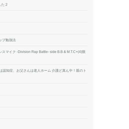
た 2
ップ勉強法
ivision Rap Battle- side B.B & M.T.C+(4)限
お母さんは認知症、お父さんは老人ホーム 介護ど真ん中！親のト