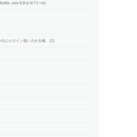
le- side B.B & M.T.C+(4)
のにヒロイン扱いされる俺。 (2)