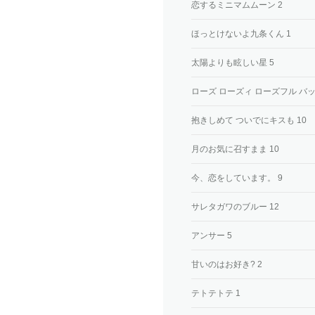
恋するミニマムムーン 2
ほっとけないよ九条くん 1
太陽よりも眩しい星 5
ローズ ローズィ ローズフル バッ
抱きしめて ついでにキスも 10
月のお気に召すまま 10
今、恋をしています。 9
サレタガワのブルー 12
アンサー 5
甘いのはお好き? 2
テトテトテ 1