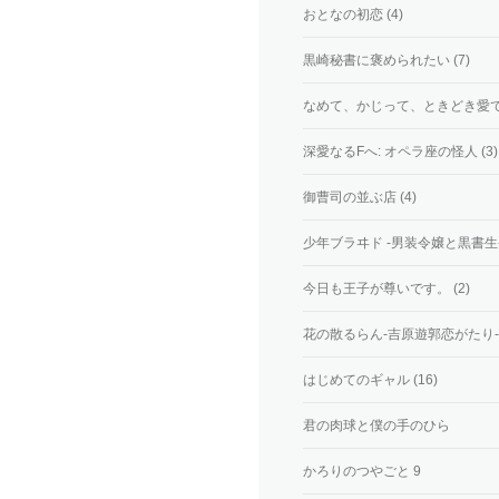
おとなの初恋 (4)
黒崎秘書に褒められたい (7)
なめて、かじって、ときどき愛でて 
深愛なるFへ: オペラ座の怪人 (3)
御曹司の並ぶ店 (4)
少年ブラヰド -男装令嬢と黒書生- 
今日も王子が尊いです。 (2)
花の散るらん-吉原遊郭恋がたり- (
はじめてのギャル (16)
君の肉球と僕の手のひら
かろりのつやごと 9