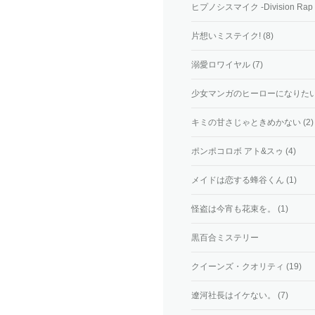
ヒプノシスマイク -Division Rap Batt
片想いミステイク! (8)
溺愛ロワイヤル (7)
少女マンガのヒーローになりたい
キミの甘さじゃときめかない (2)
ポンポコロボ アト&スゥ (4)
メイドは恋する蜂谷くん (1)
怪盗は今宵も花束を。 (1)
黒百合ミステリー
クイーンズ・クオリティ (19)
遼河社長はイケない。 (7)