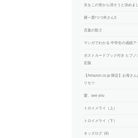
夫をこの世から消そうと決めまし
裸一貫!つづ井さん5
言葉の獣 2
マンガでわかる 中学生の成績ア
ポストカードブック付き ヒプノシスマイク -D
定版
【Amazon.co.jp 限定】
リセツ
愛、see you
トロイメライ（上）
トロイメライ（下）
キッズログ (8)