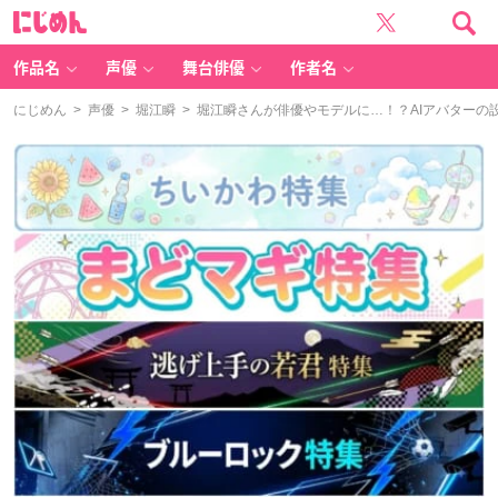
に
じ
め
ん
作品名
声優
舞台俳優
作者名
にじめん
>
声優
>
堀江瞬
> 堀江瞬さんが俳優やモデルに…！？AIアバターの