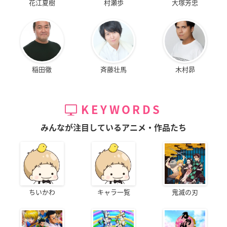
花江夏樹
村瀬歩
大塚芳忠
稲田徹
斉藤壮馬
木村昴
KEYWORDS
みんなが注目しているアニメ・作品たち
ちいかわ
キャラ一覧
鬼滅の刃