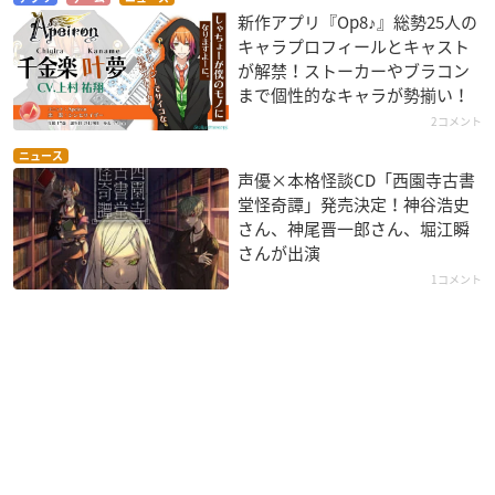
新作アプリ『Op8♪』総勢25人の
キャラプロフィールとキャスト
が解禁！ストーカーやブラコン
まで個性的なキャラが勢揃い！
2コメント
ニュース
声優×本格怪談CD「西園寺古書
堂怪奇譚」発売決定！神谷浩史
さん、神尾晋一郎さん、堀江瞬
さんが出演
1コメント