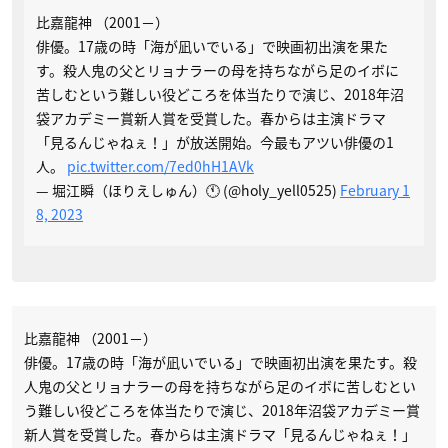
比嘉龍神 （2001−）
俳優。17歳の時「海が凪いでいる」で映画初出演を果た
す。殺人鬼の父とリョナラーの母を持ちながら足のイボに
苦しむという難しい役どころを体当たりで演じ、2018年沼
袋アカデミー賞新人賞を受賞した。春からは主演ドラマ
「見るんじゃねぇ！」が放送開始。今最もアツい俳優の1
人。
pic.twitter.com/7ed0hH1AVk
— 堀江瞬（ほりえしゅん）🕚 (@holy_yell0525)
February 1
8, 2023
比嘉龍神 （2001−）
俳優。17歳の時「海が凪いでいる」で映画初出演を果たす。殺
人鬼の父とリョナラーの母を持ちながら足のイボに苦しむとい
う難しい役どころを体当たりで演じ、2018年沼袋アカデミー賞
新人賞を受賞した。春からは主演ドラマ「見るんじゃねぇ！」