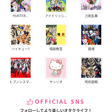
HUNTER...
アイドリッシ...
刀剣乱舞
ハイキュー!!
暗殺教室
銀魂
ヒプノシスマ...
サンリオ
呪術廻戦
OFFICIAL SNS
フォローしてより楽しいオタクライフ！