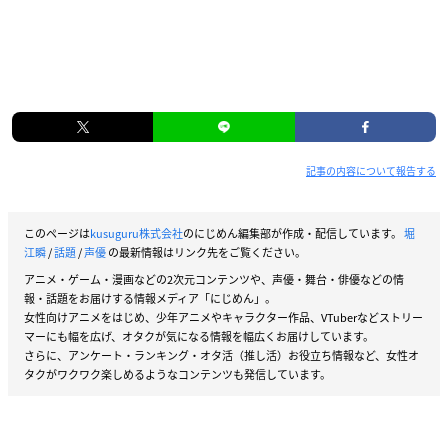
記事の内容について報告する
このページは
kusuguru株式会社
のにじめん編集部が作成・配信しています。
堀
江瞬
/
話題
/
声優
の最新情報はリンク先をご覧ください。
アニメ・ゲーム・漫画などの2次元コンテンツや、声優・舞台・俳優などの情
報・話題をお届けする情報メディア「にじめん」。
女性向けアニメをはじめ、少年アニメやキャラクター作品、VTuberなどストリー
マーにも幅を広げ、オタクが気になる情報を幅広くお届けしています。
さらに、アンケート・ランキング・オタ活（推し活）お役立ち情報など、女性オ
タクがワクワク楽しめるようなコンテンツも発信しています。