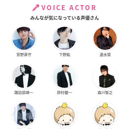
VOICE ACTOR
みんなが気になっている声優さん
宮野真守
下野紘
速水奨
諏訪部順一
鈴村健一
森川智之