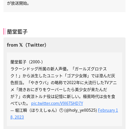
が放送開始。
蘭堂藍子
蘭堂藍子（2000-）
ラクーンドッグ所属の新人声優。「ガールズグロテス
ク！」から派生したユニット「ゴア少女隊」では澄んだ灰
色担当。「やきウバ」の略称で2022年に大流行したTVアニ
メ「焼きおにぎりをウーバーしたら美少女が来たんだ
が？」の爽涼トルナ役は記憶に新しい。極貧時代は虫を食
べていた。
pic.twitter.com/V9l6TSHD7Y
— 堀江瞬（ほりえしゅん）🕚 (@holy_yell0525)
February 1
8, 2023