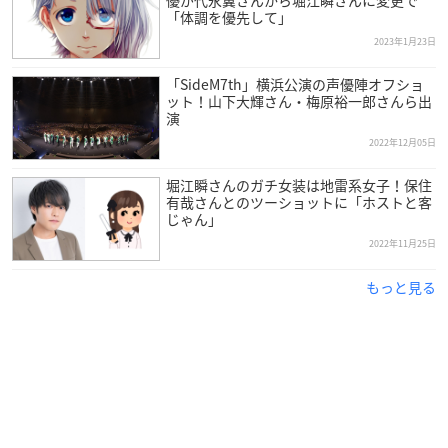
優が代永翼さんから堀江瞬さんに変更で
「体調を優先して」
2023年1月23日
「SideM7th」横浜公演の声優陣オフショ
ット！山下大輝さん・梅原裕一郎さんら出
演
2022年12月05日
堀江瞬さんのガチ女装は地雷系女子！保住
有哉さんとのツーショットに「ホストと客
じゃん」
2022年11月25日
もっと見る