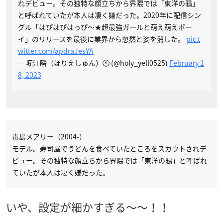
れデビュー。その独特な顔立ちから界隈では「東洋の鴉」
と呼ばれていたが本人は凄く嫌だった。2020年に配信シン
グル「はぴはぴはっぴ〜★超最強ガールと萌え萌えボー
イ」のリリースを最後に業界から忽然と姿を消した。
pic.t
witter.com/apdraJesYA
— 堀江瞬（ほりえしゅん）🕚 (@holy_yell0525)
February 1
8, 2023
毒島メアリー（2004-）
モデル。寿司屋でうどんを食べていたところをスカウトされデ
ビュー。その独特な顔立ちから界隈では「東洋の鴉」と呼ばれ
ていたが本人は凄く嫌だった。
いや、設定が細かすぎる～～！！