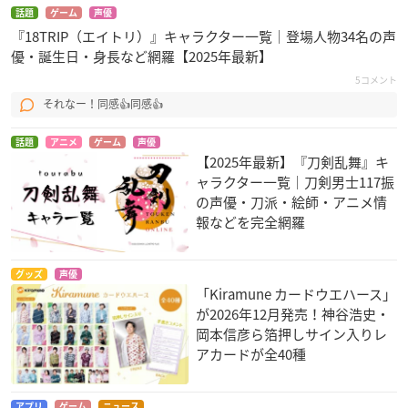
話題
ゲーム
声優
『18TRIP（エイトリ）』キャラクター一覧｜登場人物34名の声
優・誕生日・身長など網羅【2025年最新】
5コメント
それなー！同感👍同感👍
話題
アニメ
ゲーム
声優
【2025年最新】『刀剣乱舞』キ
ャラクター一覧｜刀剣男士117振
の声優・刀派・絵師・アニメ情
報などを完全網羅
グッズ
声優
「Kiramune カードウエハース」
が2026年12月発売！神谷浩史・
岡本信彦ら箔押しサイン入りレ
アカードが全40種
アプリ
ゲーム
ニュース