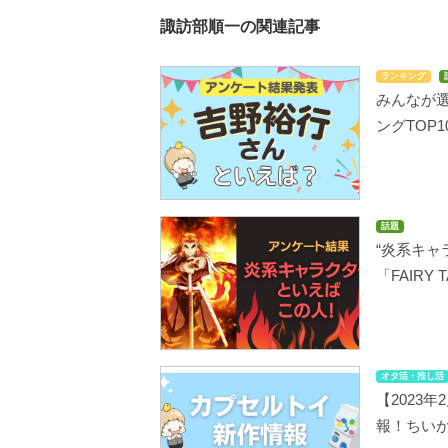
諏訪部順一の関連記事
ランキング
みんなが
ングTOP1
話題
“炎系キャ
「FAIRY
オタ活・推し活
【2023
報！ちい