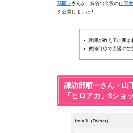
部順一
さん
が、緑谷出久役の
山下大
を公開しました！
教師が教え子に囲ま
教師目線で自慢の生
諏訪部順一さん・山
「ヒロアカ」3ショ