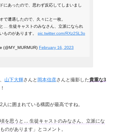
ドにあったので、思わず反応してしまいまし
オで遭遇したので、久々にと一枚。
と… 生徒キャストのみなさん、立派になられ
深いものがあります。
pic.twitter.com/RXz2SL3o
abe (@MY_MURMUR)
February 16, 2023
て、
山下大輝
さんと
岡本信彦
さんと撮影した
貴重な3
！
2人に囲まれている構図が最高ですね。
頃を思うと… 生徒キャストのみなさん、立派にな
ものがあります
」とコメント。