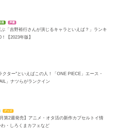
話題
声優
選ぶ「吉野裕行さんが演じるキャラといえば？」ランキ
0！【2023年版】
ラクター”といえばこの人！「ONE PIECE」エース・
 TAIL」ナツらがランクイン
グッズ
年2月第2週発売】アニメ・オタ活の新作カプセルトイ情
かわ・しろくまカフェなど