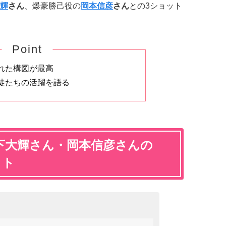
輝
さん
、爆豪勝己役の
岡本信彦
さん
との3ショット
Point
れた構図が最高
徒たちの活躍を語る
下大輝さん・岡本信彦さんの
ット