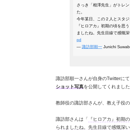
さっき「相澤先生」がトレン
た。
今年某日、この２人とスタジ
『ヒロアカ』初期の頃を思う
ましたね。先生目線で感慨
pd
—
諏訪部順一
Junichi Suw
諏訪部順一さんが自身のTwitterに
ショット写真
を公開してくれました
教師役の諏訪部さんが、教え子役の
諏訪部さんは「
『ヒロアカ』初期の
られましたね。先生目線で感慨深い