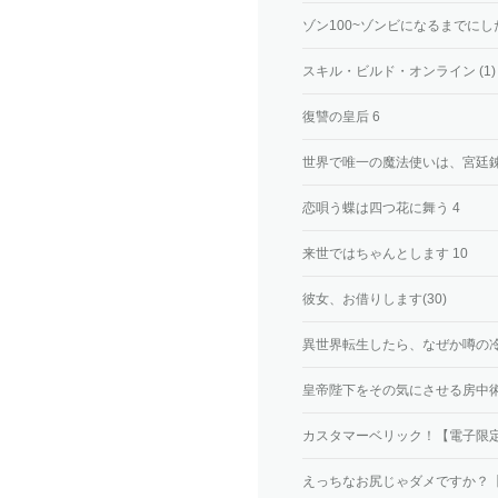
ゾン100~ゾンビになるまでにしたい
スキル・ビルド・オンライン (1)
復讐の皇后 6
世界で唯一の魔法使いは、宮廷錬
恋唄う蝶は四つ花に舞う 4
来世ではちゃんとします 10
彼女、お借りします(30)
異世界転生したら、なぜか噂の冷
皇帝陛下をその気にさせる房中術(
カスタマーベリック！【電子限定
えっちなお尻じゃダメですか？【