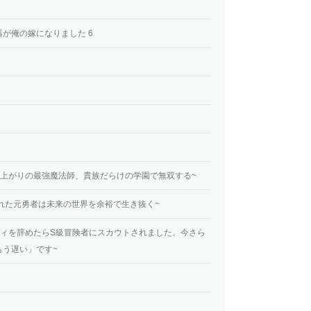
が俺の嫁になりました 6
困街上がりの最強魔法師、貴族だらけの学園で無双する~
られた元勇者は未来の世界を余裕で生き抜く~
ーティを辞めたらS級冒険者にスカウトされました。今さら
もう遅い」です~