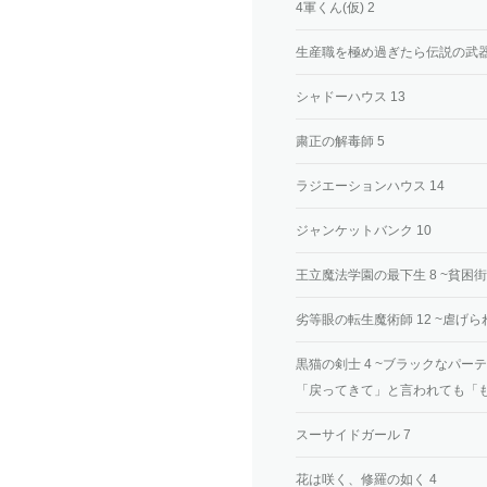
4軍くん(仮) 2
生産職を極め過ぎたら伝説の武器
シャドーハウス 13
粛正の解毒師 5
ラジエーションハウス 14
ジャンケットバンク 10
王立魔法学園の最下生 8 ~貧
劣等眼の転生魔術師 12 ~虐げ
黒猫の剣士 4 ~ブラックなパ
「戻ってきて」と言われても「
スーサイドガール 7
花は咲く、修羅の如く 4