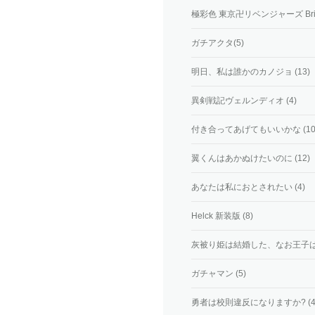
極彩色 東京卍リベンジャーズ Brilliant 
ガチアクタ(5)
明日、私は誰かのカノジョ (13)
異剣戦記ヴェルンディオ (4)
付き合ってあげてもいいかな (10
翼くんはあかぬけたいのに (12)
あなたは私におとされたい (4)
Helck 新装版 (8)
灰被り姫は結婚した、なお王子は 
ガチャマン (5)
勇者は校則違反になりますか? (4