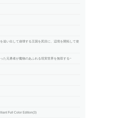
自分を追い出して崩壊する王国を尻目に、辺境を開拓して使
を救った元勇者が魔物のあふれる現実世界を無双する~
Full Color Edition(3)