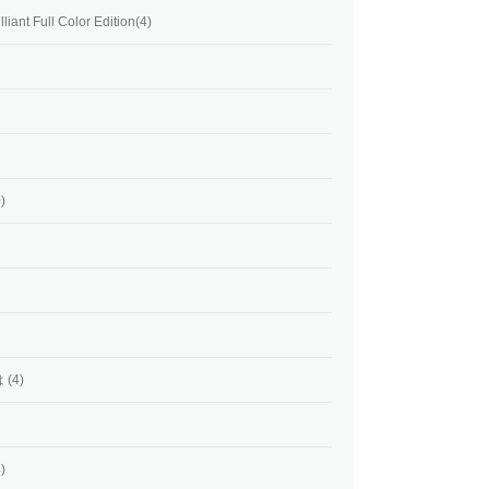
Full Color Edition(4)
)
(4)
)