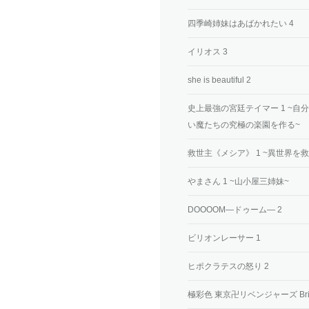
四季崎姉妹はあばかれたい 4
イリオス 3
she is beautiful 2
史上最強の宮廷テイマー 1 ~
い魔たちの究極の楽園を作る~
救世主《メシア》 1 ~異世界
やまさん 1 ~山小屋三姉妹~
DOOOOM―ドゥーム― 2
ビリオンレーサー 1
ヒポクラテスの怒り 2
極彩色 東京卍リベンジャーズ Brilliant 