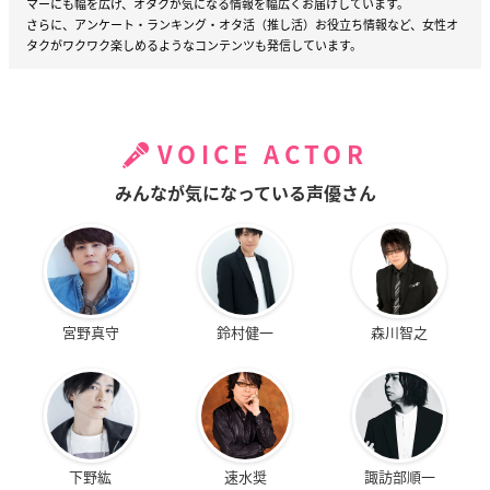
マーにも幅を広げ、オタクが気になる情報を幅広くお届けしています。
さらに、アンケート・ランキング・オタ活（推し活）お役立ち情報など、女性オ
タクがワクワク楽しめるようなコンテンツも発信しています。
VOICE ACTOR
みんなが気になっている声優さん
宮野真守
鈴村健一
森川智之
下野紘
速水奨
諏訪部順一