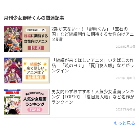
月刊少女野崎くんの関連記事
2期が来ない…！「野崎くん」「宝石の
国」など続編制作に期待する女性向けアニ
メ9選
2023年2月10日
「続編が来てほしいアニメ」いえばこの作
品！「暁のヨナ」「夏目友人帳」などがラ
ンクイン
2023年1月01日
男女問わずおすすめ！人気少女漫画ランキ
ング【TOP10】「夏目友人帳」など名作が
ランクイン
2022年8月03日
もっと見る