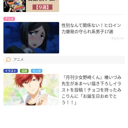
アニメ
性別なんて関係ない！ヒロイン
力爆発の守られ系男子17選
4コメント
アニメ
イラスト
話題
マンガ
『月刊少女野崎くん』椿いづみ
先生があま〜い描き下ろしイラ
ストを投稿！チョコを持ったみ
こりんに「お誕生日おめでと
う！！」