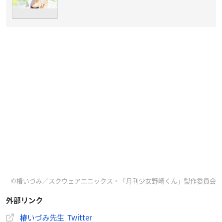
©︎椿いづみ／スクウェアエニックス・「月刊少女野崎くん」製作委員会
外部リンク
椿いづみ先生 Twitter