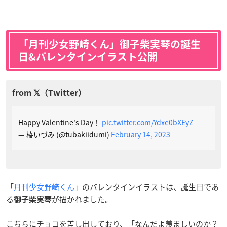
「
月刊少女野崎くん
」
御子柴実琴
の誕生
日&バレンタインイラスト公開
Happy Valentine's Day！
pic.twitter.com/Ydxe0bXEyZ
— 椿いづみ (@tubakiidumi)
February 14, 2023
「
月刊少女野崎くん
」のバレンタインイラストは、誕生日であ
る
が描かれました。
御子柴実琴
こちらにチョコを差し出しており、「
なんだよ羨ましいのか？