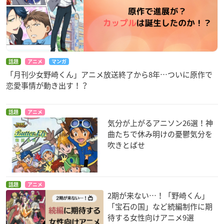
話題
アニメ
マンガ
「月刊少女野崎くん」アニメ放送終了から8年…ついに原作で
恋愛事情が動き出す！？
話題
アニメ
気分が上がるアニソン26選！神
曲たちで休み明けの憂鬱気分を
吹きとばせ
話題
アニメ
2期が来ない…！「野崎くん」
「宝石の国」など続編制作に期
待する女性向けアニメ9選