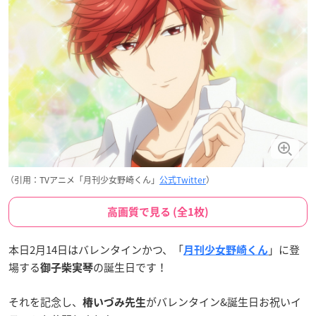
（引用：TVアニメ「月刊少女野崎くん」
公式Twitter
）
高画質で見る (全1枚)
本日2月14日はバレンタインかつ、「
」に登
月刊少女野崎くん
場する
の誕生日です！
御子柴実琴
それを記念し、
がバレンタイン&誕生日お祝いイ
椿いづみ先生