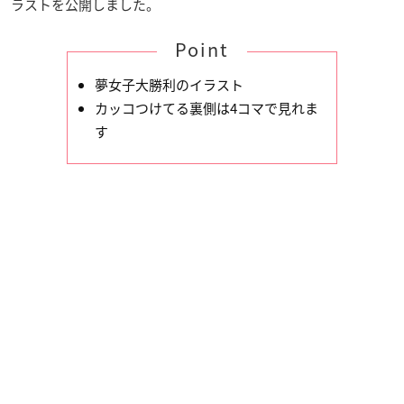
ラストを公開しました。
Point
夢女子大勝利のイラスト
カッコつけてる裏側は4コマで見れま
す