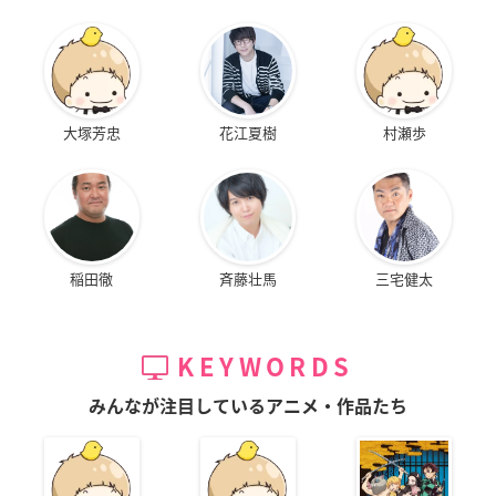
大塚芳忠
花江夏樹
村瀬歩
稲田徹
斉藤壮馬
三宅健太
KEYWORDS
みんなが注目しているアニメ・作品たち