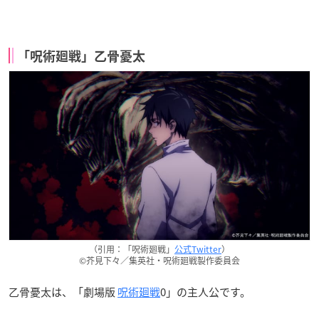
「呪術廻戦」乙骨憂太
（引用：「呪術廻戦」
公式Twitter
）
©芥見下々／集英社・呪術廻戦製作委員会
乙骨憂太は、「劇場版
呪術廻戦
0」の主人公です。