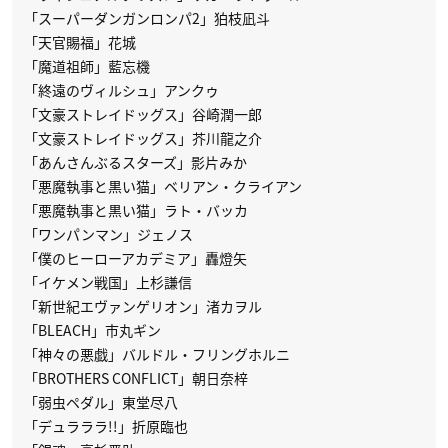
「スーパーダンガンロンパ2」狛枝凪斗
「天官賜福」花城
「魔道祖師」藍忘機
「終遠のヴィルシュ」アンクゥ
「文豪ストレイドッグス」谷崎潤一郎
「文豪ストレイドッグス」芥川龍之介
「あんさんぶるスターズ」影片みか
「悪魔執事と黒い猫」ベリアン・クライアン
「悪魔執事と黒い猫」ラト・バッカ
「ワンパンマン」ジェノス
「僕のヒーローアカデミア」轟燈矢
「イケメン戦国」上杉謙信
「新世紀エヴァンゲリオン」渚カヲル
「BLEACH」市丸ギン
「神々の悪戯」バルドル・フリングホルニ
「BROTHERS CONFLICT」朝日奈梓
「弱虫ペダル」東堂尽八
「デュラララ!!」折原臨也