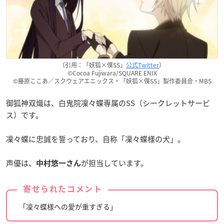
（引用：「妖狐×僕SS」
公式Twitter
）
©Cocoa Fujiwara/SQUARE ENIX
©藤原ここあ／スクウェアエニックス・「妖狐×僕SS」製作委員会・MBS
御狐神双熾は、白鬼院凜々蝶専属のSS（シークレットサービ
ス）です。
凜々蝶に忠誠を誓っており、自称「凜々蝶様の犬」。
声優は、
が担当しています。
中村悠一さん
寄せられたコメント
「凜々蝶様への愛が重すぎる」