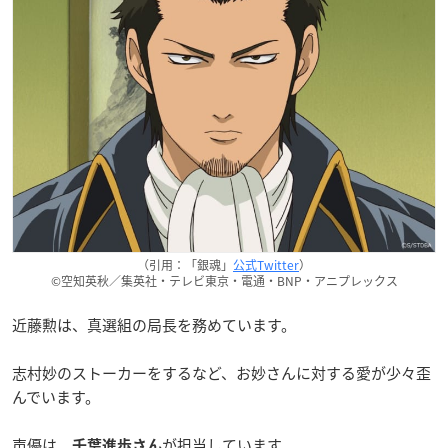
（引用：「銀魂」
公式Twitter
）
©空知英秋／集英社・テレビ東京・電通・BNP・アニプレックス
近藤勲は、真選組の局長を務めています。
志村妙のストーカーをするなど、お妙さんに対する愛が少々歪
んでいます。
声優は、
が担当しています。
千葉進歩さん