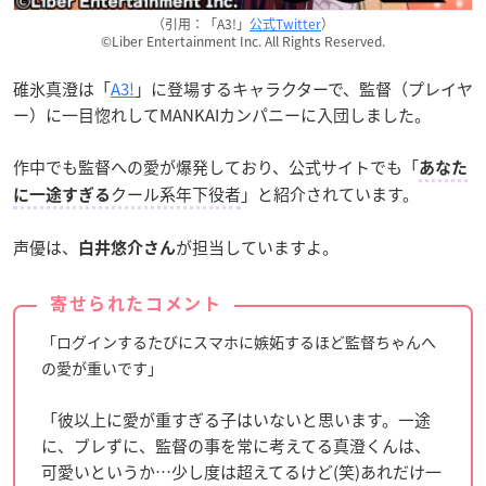
（引用：「A3!」
公式Twitter
）
©Liber Entertainment Inc. All Rights Reserved.
碓氷真澄は「
A3!
」に登場するキャラクターで、監督（プレイヤ
ー）に一目惚れしてMANKAIカンパニーに入団しました。
作中でも監督への愛が爆発しており、公式サイトでも「
あなた
クール系年下役者
」と紹介されています。
に一途すぎる
声優は、
が担当していますよ。
白井悠介さん
寄せられたコメント
「ログインするたびにスマホに嫉妬するほど監督ちゃんへ
の愛が重いです」
「彼以上に愛が重すぎる子はいないと思います。一途
に、ブレずに、監督の事を常に考えてる真澄くんは、
可愛いというか…少し度は超えてるけど(笑)あれだけ一