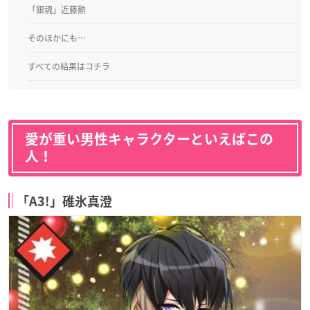
「銀魂」近藤勲
そのほかにも…
すべての結果はコチラ
愛が重い男性キャラクターといえばこの
人！
「A3!」碓氷真澄