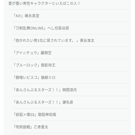
愛が重い男性キャラクターといえばこの人！
「A3!」碓氷真澄
「刀剣乱舞ONLINE」へし切長谷部
「抱かれたい男1位に脅されています。 」東谷准太
「アイ☆チュウ」麗朔空
「ブルーロック」御影玲王
「錆喰いビスコ」猫柳ミロ
「あんさんぶるスターズ！！」朔間凛月
「あんさんぶるスターズ！！」瀬名泉
「妖狐×僕SS」御狐神双熾
「呪術廻戦」乙骨憂太