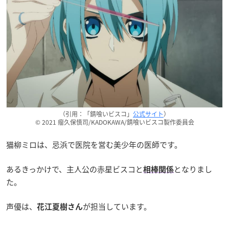
（引用：「錆喰いビスコ」
公式サイト
）
© 2021 瘤久保慎司/KADOKAWA/錆喰いビスコ製作委員会
猫柳ミロは、忌浜で医院を営む美少年の医師です。
あるきっかけで、主人公の赤星ビスコと
となりまし
相棒関係
た。
声優は、
が担当しています。
花江夏樹さん