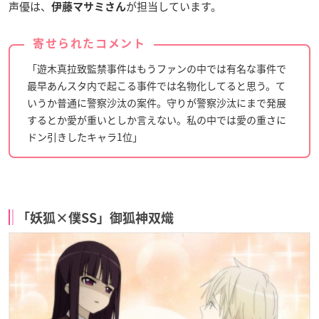
声優は、
が担当しています。
伊藤マサミさん
寄せられたコメント
「遊木真拉致監禁事件はもうファンの中では有名な事件で
最早あんスタ内で起こる事件では名物化してると思う。て
いうか普通に警察沙汰の案件。守りが警察沙汰にまで発展
するとか愛が重いとしか言えない。私の中では愛の重さに
ドン引きしたキャラ1位」
「妖狐×僕SS」御狐神双熾