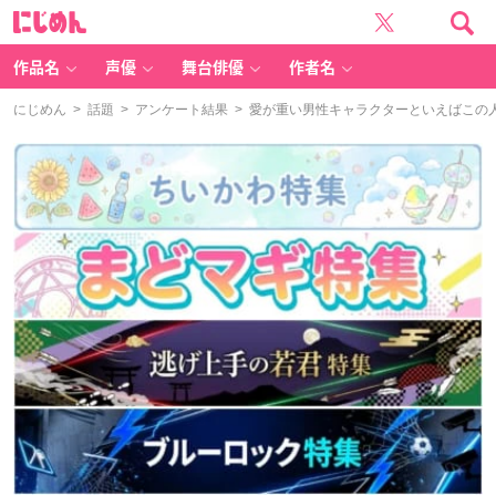
に
じ
め
ん
作品名
声優
舞台俳優
作者名
にじめん
>
話題
>
アンケート結果
> 愛が重い男性キャラクターといえばこの人