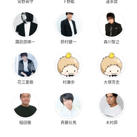
宮野真守
下野紘
速水奨
諏訪部順一
鈴村健一
森川智之
花江夏樹
村瀬歩
大塚芳忠
稲田徹
斉藤壮馬
木村昴