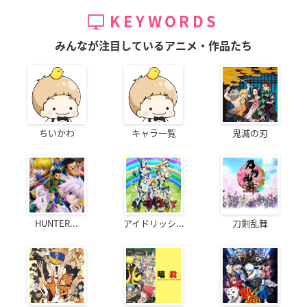
KEYWORDS
みんなが注目しているアニメ・作品たち
ちいかわ
キャラ一覧
鬼滅の刃
HUNTER...
アイドリッシ...
刀剣乱舞