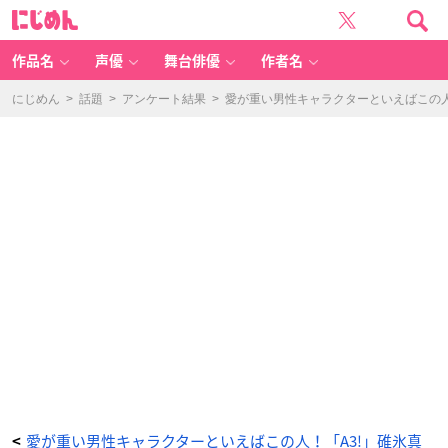
「妖
に
狐
じ
×
め
僕
ん
S
S」
作品名
声優
舞台俳優
作者名
御
狐
神
双
にじめん
>
話題
>
アンケート結果
>
愛が重い男性キャラクターといえばこの人
熾
-
ア
ニ
メ
情
報
サ
イ
ト
に
じ
め
ん
愛が重い男性キャラクターといえばこの人！「A3!」碓氷真
<