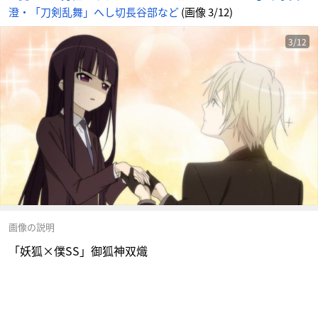
澄・「刀剣乱舞」へし切長谷部など
(画像 3/12)
3/12
画像の説明
「妖狐×僕SS」御狐神双熾