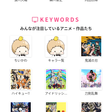
KEYWORDS
みんなが注目しているアニメ・作品たち
ちいかわ
キャラ一覧
鬼滅の刃
ハイキュー!!
アイドリッシ...
刀剣乱舞