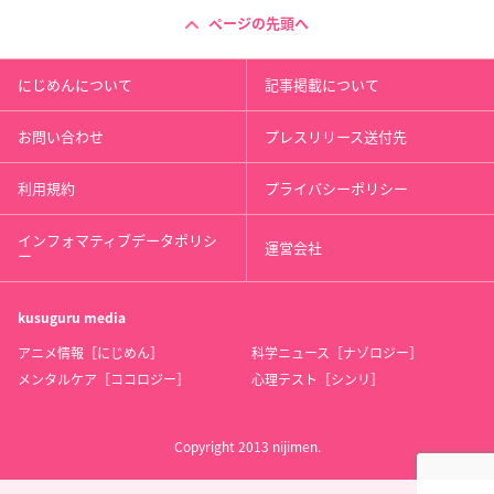
ページの先頭へ
にじめんについて
記事掲載について
お問い合わせ
プレスリリース送付先
利用規約
プライバシーポリシー
インフォマティブデータポリシ
運営会社
ー
kusuguru
media
アニメ情報［にじめん］
科学ニュース［ナゾロジー］
メンタルケア［ココロジー］
心理テスト［シンリ］
Copyright 2013 nijimen.