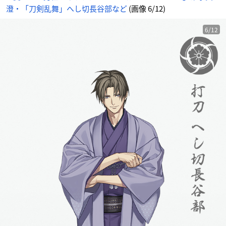
澄・「刀剣乱舞」へし切長谷部など
(画像 6/12)
6/12