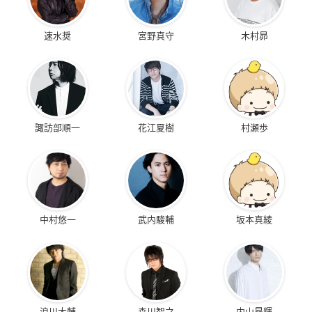
速水奨
宮野真守
木村昴
諏訪部順一
花江夏樹
村瀬歩
中村悠一
武内駿輔
坂本真綾
浪川大輔
森川智之
内山昂輝