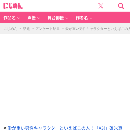
「刀
に
剣
じ
乱
め
舞
ん
O
N
作品名
声優
舞台俳優
作者名
LI
N
E」
へ
にじめん
>
話題
>
アンケート結果
>
愛が重い男性キャラクターといえばこの人
し
切
長
谷
部
-
ア
ニ
メ
情
報
サ
イ
ト
に
じ
め
ん
愛が重い男性キャラクターといえばこの人！「A3!」碓氷真
<