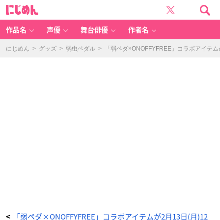
O
に
N
じ
O
め
F
ん
F
Y
作品名
声優
舞台俳優
作者名
F
R
E
E
にじめん
>
グッズ
>
弱虫ペダル
>
「弱ペダ×ONOFFYFREE」コラボアイテ
×
弱
虫
ペ
ダ
ル
LI
M
IT
B
R
E
A
K
ワ
ン
ピ
ー
ス
（全
2
種）
-
ア
ニ
メ
情
報
サ
イ
ト
に
じ
「弱ペダ×ONOFFYFREE」コラボアイテムが2月13日(月)12
<
め