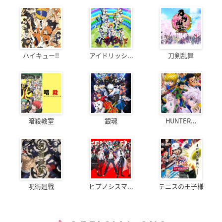
ハイキュー!!
アイドリッシ...
刀剣乱舞
暗殺教室
銀魂
HUNTER...
呪術廻戦
ヒプノシスマ...
テニスの王子様