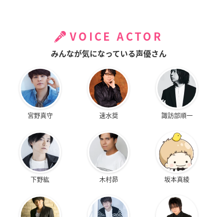
VOICE ACTOR
みんなが気になっている声優さん
宮野真守
速水奨
諏訪部順一
下野紘
木村昴
坂本真綾