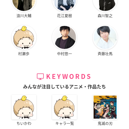
浪川大輔
花江夏樹
森川智之
村瀬歩
中村悠一
斉藤壮馬
KEYWORDS
みんなが注目しているアニメ・作品たち
ちいかわ
キャラ一覧
鬼滅の刃