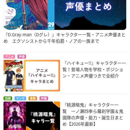
『D.Gray-man（Dグレ）』キャラクター一覧・アニメ声優まと
め エクソシストから千年伯爵・ノアの一族まで
アニメ
声優
『ハイキュー!!』キャラクター一
覧！登場人物を学校・ポジショ
ン・アニメ声優つきで全紹介
話題
マンガ
書籍
声優
『桃源暗鬼』キャラクター一
覧 一ノ瀬四季ら羅刹学園＆鬼
國隊の声優・能力・誕生日まと
め【2026年最新】