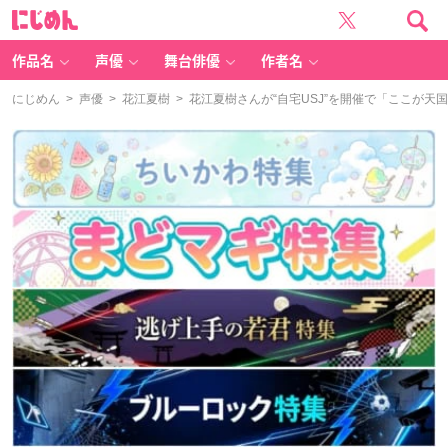
に
じ
め
ん
作品名
声優
舞台俳優
作者名
にじめん
>
声優
>
花江夏樹
> 花江夏樹さんが“自宅USJ”を開催で「ここが天