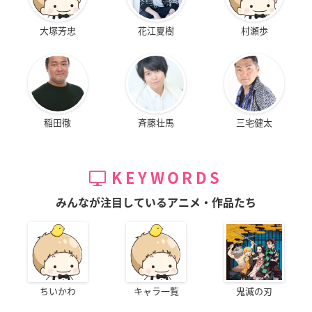
大塚芳忠
花江夏樹
村瀬歩
稲田徹
斉藤壮馬
三宅健太
KEYWORDS
みんなが注目しているアニメ・作品たち
ちいかわ
キャラ一覧
鬼滅の刃