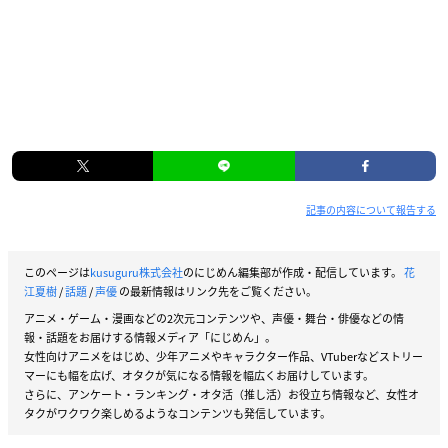
記事の内容について報告する
このページは
kusuguru株式会社
のにじめん編集部が作成・配信しています。
花
江夏樹
/
話題
/
声優
の最新情報はリンク先をご覧ください。
アニメ・ゲーム・漫画などの2次元コンテンツや、声優・舞台・俳優などの情
報・話題をお届けする情報メディア「にじめん」。
女性向けアニメをはじめ、少年アニメやキャラクター作品、VTuberなどストリー
マーにも幅を広げ、オタクが気になる情報を幅広くお届けしています。
さらに、アンケート・ランキング・オタ活（推し活）お役立ち情報など、女性オ
タクがワクワク楽しめるようなコンテンツも発信しています。