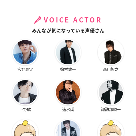
VOICE ACTOR
みんなが気になっている声優さん
宮野真守
鈴村健一
森川智之
下野紘
速水奨
諏訪部順一