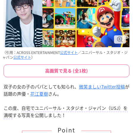
（引用：ACROSS ENTERTAINMENT
公式サイト
／ユニバーサル・スタジオ・ジ
ャパン
公式サイト
）
高画質で見る (全1枚)
双子の女の子のパパとしても知られ、
微笑ましいTwitter投稿
が
話題の声優・
花江夏樹
さん。
この度、
自宅でユニバーサル・スタジオ・ジャパン（USJ）を
満喫
する写真を公開しました！
Point