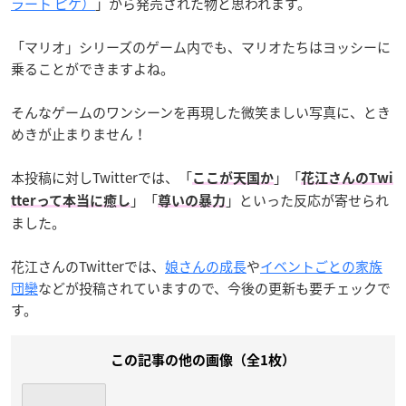
ラート ピケ）
」から発売された物と思われます。
「マリオ」シリーズのゲーム内でも、マリオたちはヨッシーに
乗ることができますよね。
そんなゲームのワンシーンを再現した微笑ましい写真に、とき
めきが止まりません！
本投稿に対しTwitterでは、「
」「
ここが天国か
花江さんのTwi
」「
」といった反応が寄せられ
tterって本当に癒し
尊いの暴力
ました。
花江さんのTwitterでは、
娘さんの成長
や
イベントごとの家族
団欒
などが投稿されていますので、今後の更新も要チェックで
す。
この記事の他の画像（全1枚）