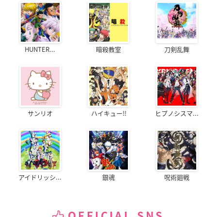
HUNTER...
暗殺教室
刀剣乱舞
サンリオ
ハイキュー!!
ヒプノシスマ...
アイドリッシ...
銀魂
呪術廻戦
OFFICIAL SNS