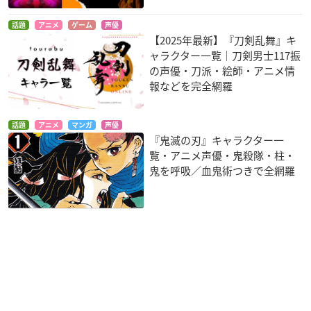
話題
アニメ
ゲーム
声優
【2025年最新】『刀剣乱舞』キ
ャラクター一覧｜刀剣男士117振
の声優・刀派・絵師・アニメ情
報などを完全網羅
話題
アニメ
マンガ
声優
『鬼滅の刃』キャラクター一
覧・アニメ声優・鬼殺隊・柱・
鬼を呼吸／血鬼術つきで全網羅