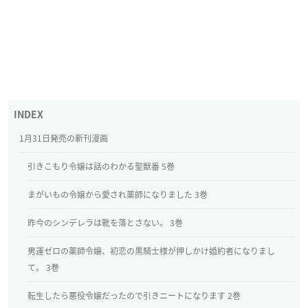
1月31日発売の新刊漫画
引きこもり令嬢は話のわかる聖獣番 5巻
まがいもの令嬢から愛され薬師になりました 3巻
昨今のシンデレラは靴を落とさない。 3巻
男運ゼロの薬師令嬢、初恋の黒騎士様が押しかけ婚約者になりまし
て。 3巻
転生したら悪役令嬢だったので引きニートになります 2巻