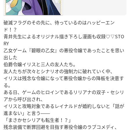
破滅フラグのその先に、待っているのはハッピーエン
ド！？
青井先生によるオリジナル描き下ろし漫画も収録♡▽STO
RY
乙女ゲーム『碧眼の乙女』の悪役令嬢であったことを思い
出した
伯爵令嬢イリスと三人の友人たち。
友人たちが次々とシナリオの強制力に破れていく中、
イリスは残念な令嬢になって悪役令嬢からの降板を決意す
る。
ある日、ゲームのヒロインであるリリアナの双子・セシリ
アから呼び出され、
イリスと攻略対象であるレイナルドが婚約しないと「話が
進まない」と言う――
「まさかセシリアも転生者！？」
残念装備で断罪回避を目指す悪役令嬢のラブコメディ、