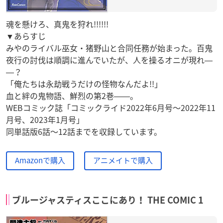
魂を懸けろ、真鬼を狩れ!!!!!!
▼あらすじ
みやのライバル巫女・猪野山と合同任務が始まった。百鬼
夜行の討伐は順調に進んでいたが、人を操るオニが現れ―
―？
「俺たちは永劫戦うだけの怪物なんだよ!!」
血と絆の鬼物語、鮮烈の第2巻――。
WEBコミック誌「コミックライド2022年6月号～2022年11
月号、2023年1月号」
同単話版6話～12話までを収録しています。
Amazonで購入
アニメイトで購入
ブルージャスティスここにあり！ THE COMIC 1