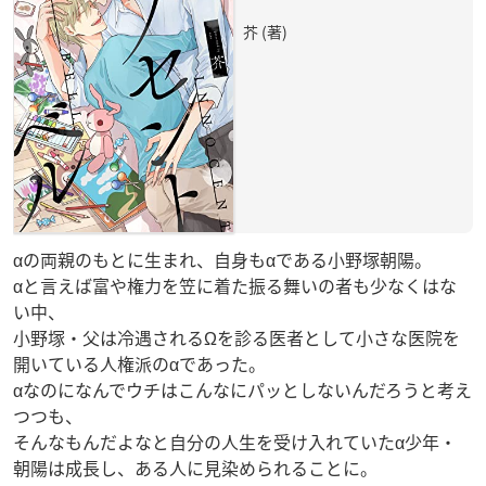
芥 (著)
αの両親のもとに生まれ、自身もαである小野塚朝陽。
αと言えば富や権力を笠に着た振る舞いの者も少なくはな
い中、
小野塚・父は冷遇されるΩを診る医者として小さな医院を
開いている人権派のαであった。
αなのになんでウチはこんなにパッとしないんだろうと考え
つつも、
そんなもんだよなと自分の人生を受け入れていたα少年・
朝陽は成長し、ある人に見染められることに。