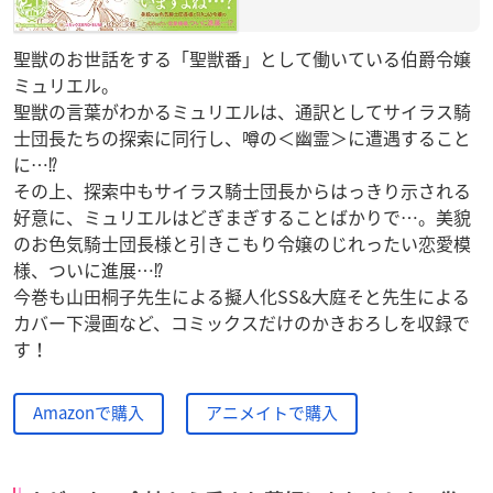
聖獣のお世話をする「聖獣番」として働いている伯爵令嬢
ミュリエル。
聖獣の言葉がわかるミュリエルは、通訳としてサイラス騎
士団長たちの探索に同行し、噂の＜幽霊＞に遭遇すること
に…⁉
その上、探索中もサイラス騎士団長からはっきり示される
好意に、ミュリエルはどぎまぎすることばかりで…。美貌
のお色気騎士団長様と引きこもり令嬢のじれったい恋愛模
様、ついに進展…⁉
今巻も山田桐子先生による擬人化SS&大庭そと先生による
カバー下漫画など、コミックスだけのかきおろしを収録で
す！
Amazonで購入
アニメイトで購入