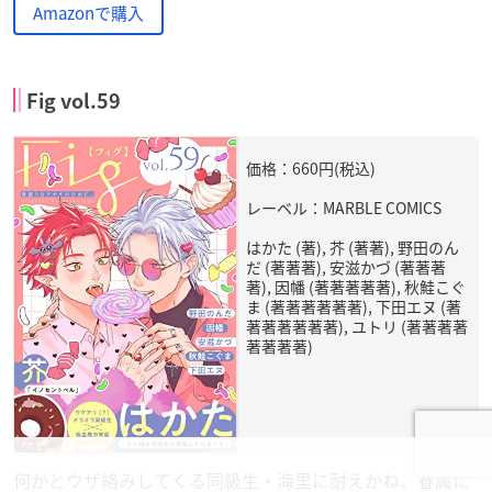
Amazonで購入
Fig vol.59
価格：660円(税込)
レーベル：MARBLE COMICS
はかた (著), 芥 (著著), 野田のん
だ (著著著), 安滋かづ (著著著
著), 因幡 (著著著著著), 秋鮭こぐ
ま (著著著著著著), 下田エヌ (著
著著著著著著), ユトリ (著著著著
著著著著)
何かとウザ絡みしてくる同級生・海里に耐えかね、眷属に