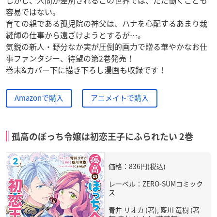
容易ではない。
育ての親である孤児院の神父は、ハナを心配するあまり裁
縫師の仕事から遠ざけようとするが…。
気鋭の新人・野分なか実が圧倒的画力で贈る華やかなお仕
事ファンタジー、待望の第2巻発売！
巻末&カバー下に描き下ろし漫画も収録です！
Amazonで購入
アニメイトで購入
孤高のぼっち令嬢は初恋王子にふられたい 2巻
価格：836円(税込)
レーベル：ZERO-SUMコミック
ス
青井 リオカ (著), 藍川 竜樹 (著