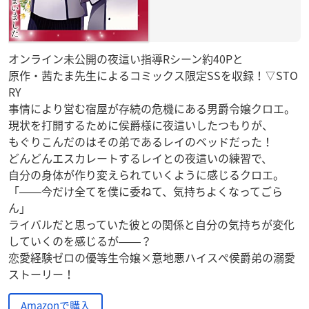
オンライン未公開の夜這い指導Rシーン約40Pと
原作・茜たま先生によるコミックス限定SSを収録！▽STO
RY
事情により営む宿屋が存続の危機にある男爵令嬢クロエ。
現状を打開するために侯爵様に夜這いしたつもりが、
もぐりこんだのはその弟であるレイのベッドだった！
どんどんエスカレートするレイとの夜這いの練習で、
自分の身体が作り変えられていくように感じるクロエ。
「――今だけ全てを僕に委ねて、気持ちよくなってごら
ん」
ライバルだと思っていた彼との関係と自分の気持ちが変化
していくのを感じるが――？
恋愛経験ゼロの優等生令嬢×意地悪ハイスぺ侯爵弟の溺愛
ストーリー！
Amazonで購入