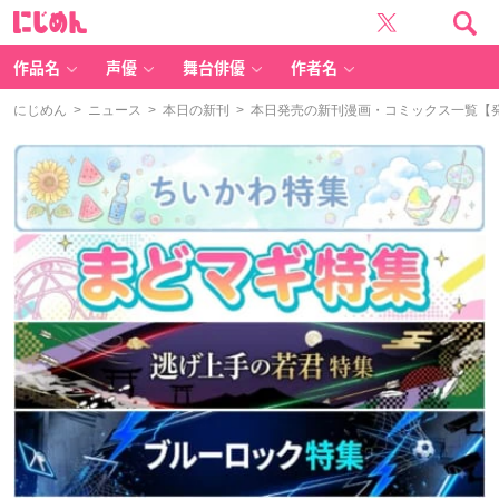
に
じ
め
ん
作品名
声優
舞台俳優
作者名
にじめん
>
ニュース
>
本日の新刊
> 本日発売の新刊漫画・コミックス一覧【発売