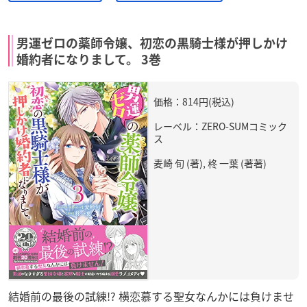
男運ゼロの薬師令嬢、初恋の黒騎士様が押しかけ
婚約者になりまして。 3巻
価格：814円(税込)
レーベル：ZERO-SUMコミック
ス
麦崎 旬 (著), 柊 一葉 (著著)
結婚前の最後の試練!? 横恋慕する聖女なんかには負けませ