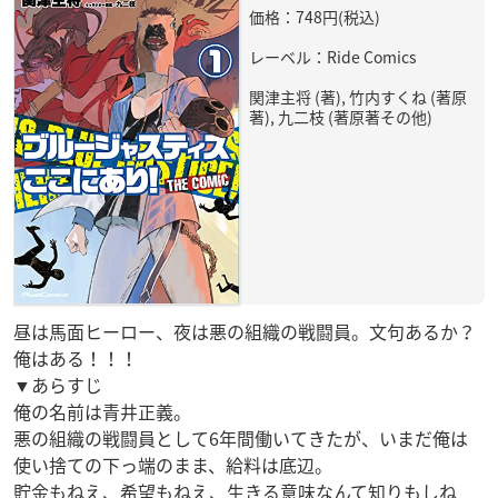
価格：748円(税込)
レーベル：Ride Comics
関津主将 (著), 竹内すくね (著原
著), 九二枝 (著原著その他)
昼は馬面ヒーロー、夜は悪の組織の戦闘員。文句あるか？
俺はある！！！
▼あらすじ
俺の名前は青井正義。
悪の組織の戦闘員として6年間働いてきたが、いまだ俺は
使い捨ての下っ端のまま、給料は底辺。
貯金もねえ、希望もねえ、生きる意味なんて知りもしね