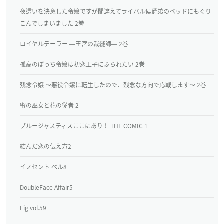
夜這いを決意した令嬢ですが間違えてライバル侯爵弟のベッドにもぐり
こんでしまいました 2巻
ロイヤルテーラー ―王宮の裁縫師― 2巻
孤高のぼっち令嬢は初恋王子にふられたい 2巻
残念令嬢 ～悪役令嬢に転生したので、残念な方向で応戦します～ 2巻
蜜の巫女と花の従者 2
ブルージャスティスここにあり！ THE COMIC 1
結んだ恋の伝え方2
イノセント ベル8
DoubleFace Affair5
Fig vol.59