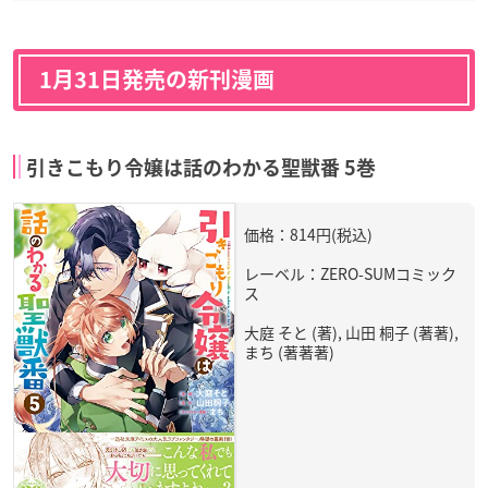
1月31日発売の新刊漫画
引きこもり令嬢は話のわかる聖獣番 5巻
価格：814円(税込)
レーベル：ZERO-SUMコミック
ス
大庭 そと (著), 山田 桐子 (著著),
まち (著著著)