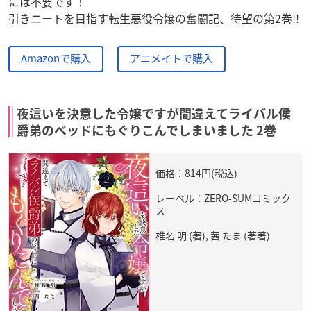
には不要です！
引きニートを目指す転生悪役令嬢の奮闘記、待望の第2巻!!
Amazonで購入
アニメイトで購入
夜這いを決意した令嬢ですが間違えてライバル侯
爵弟のベッドにもぐりこんでしまいました 2巻
価格：814円(税込)
レーベル：ZERO-SUMコミック
ス
椎名 明 (著), 茜 たま (著著)