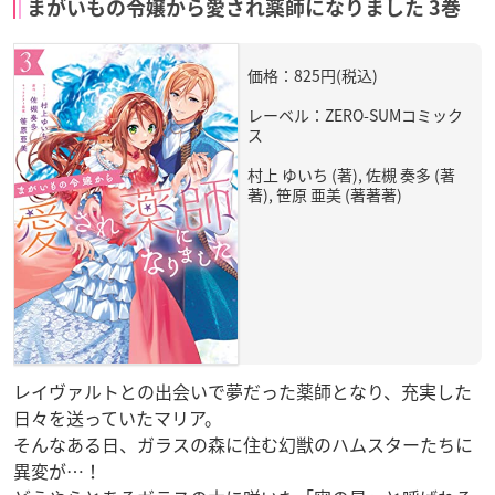
まがいもの令嬢から愛され薬師になりました 3巻
価格：825円(税込)
レーベル：ZERO-SUMコミック
ス
村上 ゆいち (著), 佐槻 奏多 (著
著), 笹原 亜美 (著著著)
レイヴァルトとの出会いで夢だった薬師となり、充実した
日々を送っていたマリア。
そんなある日、ガラスの森に住む幻獣のハムスターたちに
異変が…！