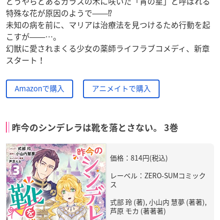
どうやらとあるガラスの木に咲いた「宵の星」と呼ばれる
特殊な花が原因のようで――⁉
未知の病を前に、マリアは治療法を見つけるため行動を起
こすが――…。
幻獣に愛されまくる少女の薬師ライフラブコメディ、新章
スタート！
Amazonで購入
アニメイトで購入
昨今のシンデレラは靴を落とさない。 3巻
価格：814円(税込)
レーベル：ZERO-SUMコミック
ス
式部 玲 (著), 小山内 慧夢 (著著),
芦原 モカ (著著著)