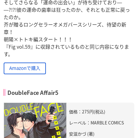
そしてさらなる「運命の出会い」が待ち受けており―
―?!?!彼の運命の歯車は狂ったのか、それとも正常に戻っ
たのか。
芥が贈るロングセラーオメガバースシリーズ、待望の新
章！
朝陽×トトキ編スタート！！！
『Fig vol.59』に収録されているものと同じ内容になりま
す。
Amazonで購入
DoubleFace Affair5
価格：275円(税込)
レーベル：MARBLE COMICS
安滋かづ (著)