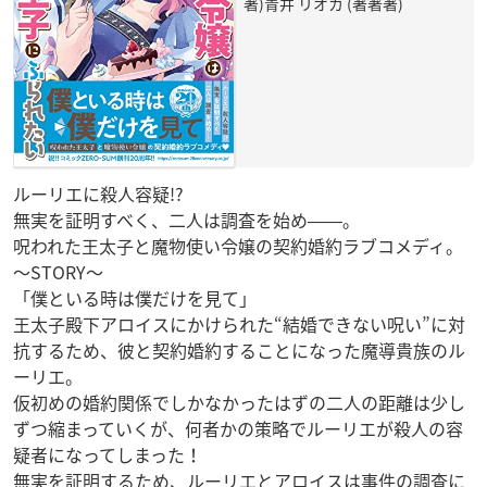
著)青井 リオカ (著著著)
ルーリエに殺人容疑!?
無実を証明すべく、二人は調査を始め――。
呪われた王太子と魔物使い令嬢の契約婚約ラブコメディ。
～STORY～
「僕といる時は僕だけを見て」
王太子殿下アロイスにかけられた“結婚できない呪い”に対
抗するため、彼と契約婚約することになった魔導貴族のル
ーリエ。
仮初めの婚約関係でしかなかったはずの二人の距離は少し
ずつ縮まっていくが、何者かの策略でルーリエが殺人の容
疑者になってしまった！
無実を証明するため、ルーリエとアロイスは事件の調査に