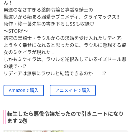
ん！
男運のなさすぎる薬師令嬢と寡黙な騎士の
勘違いから始まる溺愛ラブコメディ、クライマックス!!
原作・柊一葉先生の書き下ろしSSも収録♡
～STORY～
初恋の黒騎士・ラウルからの求婚を受け入れたリディア。
ようやく幸せになれると思ったのに、ラウルに懸想する聖
女のミケイラが現れた！
しかもミケイラは、ラウルを逆恨みしているイズドール卿
の娘で…!?
リディアは無事にラウルと結婚できるのか――!?
Amazonで購入
アニメイトで購入
転生したら悪役令嬢だったので引きニートになり
ます 2巻