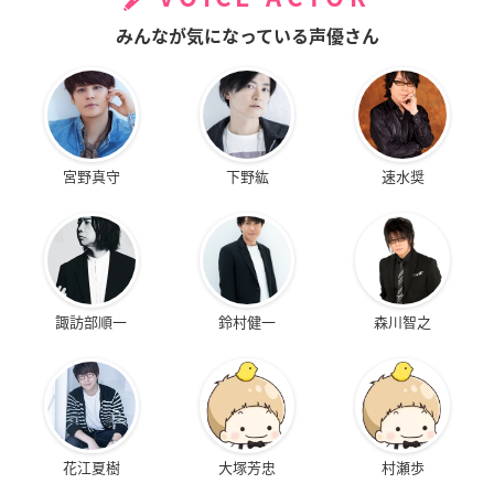
みんなが気になっている声優さん
宮野真守
下野紘
速水奨
諏訪部順一
鈴村健一
森川智之
花江夏樹
大塚芳忠
村瀬歩