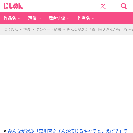
名
に
探
じ
偵
め
コ
ん
ナ
ン
作品名
声優
舞台俳優
作者名
（羽
田
秀
吉）
にじめん
>
声優
>
アンケート結果
>
みんなが選ぶ「森川智之さんが演じるキャラ
-
ア
ニ
メ
情
報
サ
イ
ト
に
じ
め
ん
みんなが選ぶ「森川智之さんが演じるキャラといえば？」ラ
<