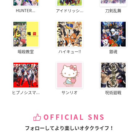
HUNTER...
アイドリッシ...
刀剣乱舞
暗殺教室
ハイキュー!!
銀魂
ヒプノシスマ...
サンリオ
呪術廻戦
OFFICIAL SNS
フォローしてより楽しいオタクライフ！