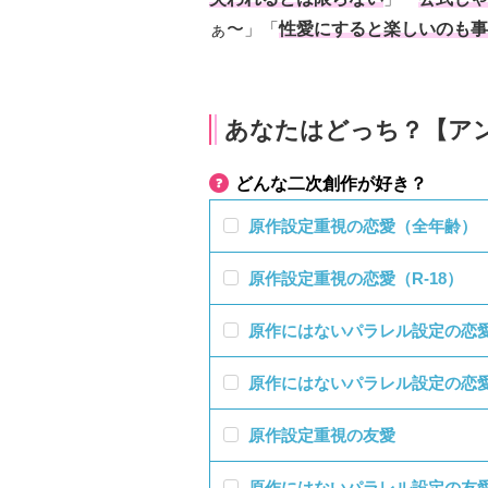
ぁ〜」「
性愛にすると楽しいのも事
あなたはどっち？【ア
どんな二次創作が好き？
原作設定重視の恋愛（全年齢）
原作設定重視の恋愛（R-18）
原作にはないパラレル設定の恋
原作にはないパラレル設定の恋愛（
原作設定重視の友愛
原作にはないパラレル設定の友