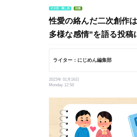
オタ活・推し活
話題
性愛の絡んだ二次創作は
多様な感情”を語る投稿
ライター：にじめん編集部
2023年 01月16日
Monday 12:50