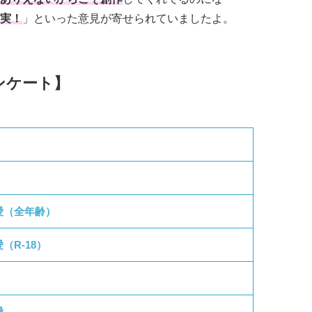
実！
」といった意見が寄せられていましたよ。
ンケート】
愛（全年齢）
R-18）
愛