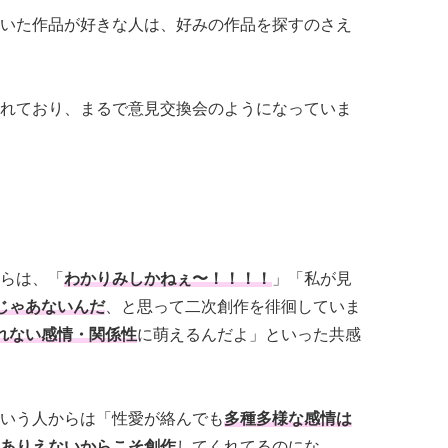
いた作品が好きな人は、好みの作品を探すのさえ
れており、まるで意見交換会のようになっていま
らは、「
わかりみしかねぇ〜！！！！
」「私が見
じゃあないんだ
、と思って二次創作を徘徊していま
れない感情・関係性
に萌えるんだよ」といった共感
いう人からは「性愛が絡んでも
多種多様な感情は
ありえないからこそ創作
してくれてるのにな