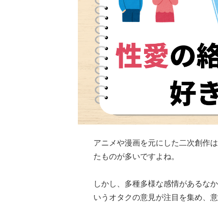
アニメや漫画を元にした二次創作は
たものが多いですよね。
しかし、多種多様な感情があるなか
いうオタクの意見が注目を集め、意